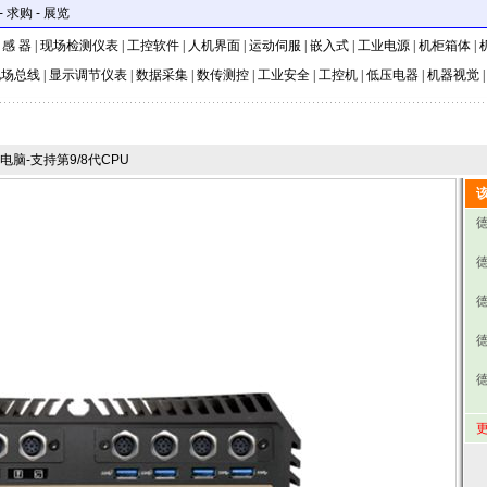
-
求购
-
展览
 感 器
|
现场检测仪表
|
工控软件
|
人机界面
|
运动伺服
|
嵌入式
|
工业电源
|
机柜箱体
|
现场总线
|
显示调节仪表
|
数据采集
|
数传测控
|
工业安全
|
工控机
|
低压电器
|
机器视觉
脑-支持第9/8代CPU
德
德
更