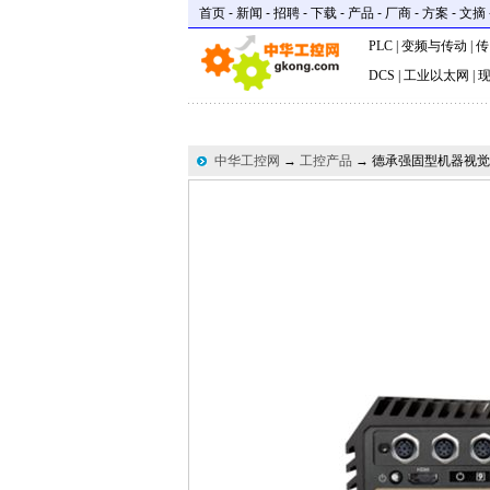
首页
-
新闻
-
招聘
-
下载
-
产品
-
厂商
-
方案
-
文摘
PLC
|
变频与传动
|
传
DCS
|
工业以太网
|
中华工控网
→
工控产品
→ 德承强固型机器视觉电