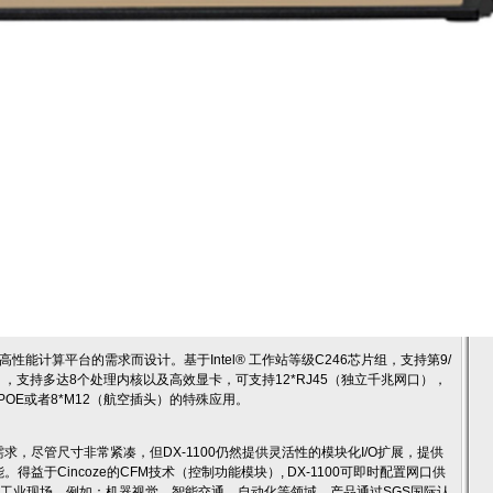
高性能计算平台的需求而设计。基于Intel® 工作站等级C246芯片组，支持第9/
 Lake R/S），支持多达8个处理内核以及高效显卡，可支持12*RJ45（独立千兆网口），
满足8*POE或者8*M12（航空插头）的特殊应用。
求，尽管尺寸非常紧凑，但DX-1100仍然提供灵活性的模块化I/O扩展，提供
能。得益于Cincoze的CFM技术（控制功能模块）, DX-1100可即时配置网口供
的工业现场，例如：机器视觉、智能交通、自动化等领域。产品通过SGS国际认