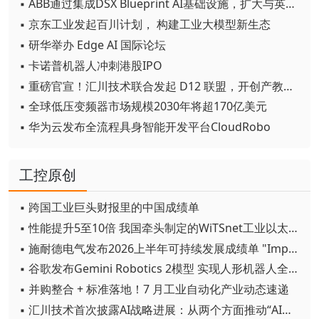
▪ ABB通过集成DSX Blueprint AI基础设施，扩大与英伟达的合作
▪ 京东工业发起百川计划， 构建工业大模型新生态
▪ 研华举办 Edge AI 国际论坛
▪ 卡诺普机器人冲刺港股IPO
▪ 重磅官宣！汇川技术联合发起 D12 联盟，开创产教融合新范式
▪ 全球低压变频器市场规模2030年将超170亿美元
▪ 华为云发布全流程具身智能开发平台CloudRobo
工控原创
▪ 跨国工业巨头财报里的中国成绩单
▪ 性能提升5至10倍 我国牵头制定的WiTSnet工业以太网国际标准正式发布
▪ 施耐德电气发布2026上半年可持续发展成绩单 "Impact 2030"路线图开局稳健
▪ 谷歌发布Gemini Robotics 2模型 实现人形机器人全身智能控制突破
▪ 并购整合 + 标准落地！7 月工业自动化产业动态速递
▪ 汇川技术首次披露AI战略进展：从两个方面推动“AI业务化”落地