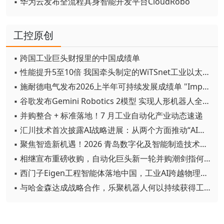
▪ 华为云发布全流程具身智能开发平台CloudRobo
工控原创
▪ 跨国工业巨头财报里的中国成绩单
▪ 性能提升5至10倍 我国牵头制定的WiTSnet工业以太网国际标准正式发布
▪ 施耐德电气发布2026上半年可持续发展成绩单 "Impact 2030"路线图开局稳健
▪ 谷歌发布Gemini Robotics 2模型 实现人形机器人全身智能控制突破
▪ 并购整合 + 标准落地！7 月工业自动化产业动态速递
▪ 汇川技术首次披露AI战略进展：从两个方面推动“AI业务化”落地
▪ 聚焦智造新机遇！2026 青岛数字化及智能制造技术论坛圆满落幕
▪ 相继宣布重磅收购，自动化巨头新一轮并购潮剑指何方？
▪ 西门子Eigen工程智能体落地中国，工业AI跨越物理世界“确定性”拐点
▪ 与哈金森达成战略合作，乐聚机器人何以持续获得工业巨头青睐？