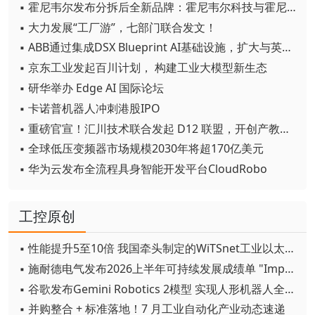
▪ 霍尼韦尔发布分拆后全新品牌：霍尼韦尔科技与霍尼韦尔航空航天
▪ 大力发展“工厂游”，七部门联合发文！
▪ ABB通过集成DSX Blueprint AI基础设施，扩大与英伟达的合作
▪ 京东工业发起百川计划， 构建工业大模型新生态
▪ 研华举办 Edge AI 国际论坛
▪ 卡诺普机器人冲刺港股IPO
▪ 重磅官宣！汇川技术联合发起 D12 联盟，开创产教融合新范式
▪ 全球低压变频器市场规模2030年将超170亿美元
▪ 华为云发布全流程具身智能开发平台CloudRobo
工控原创
▪ 性能提升5至10倍 我国牵头制定的WiTSnet工业以太网国际标准正式发布
▪ 施耐德电气发布2026上半年可持续发展成绩单 "Impact 2030"路线图开局稳健
▪ 谷歌发布Gemini Robotics 2模型 实现人形机器人全身智能控制突破
▪ 并购整合 + 标准落地！7 月工业自动化产业动态速递