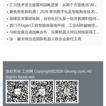
▪ 汇川技术首次披露AI战略进展：从两个方面推动“AI业务化”落地
▪ 聚焦智造新机遇！2026 青岛数字化及智能制造技术论坛圆满落幕
▪ 相继宣布重磅收购，自动化巨头新一轮并购潮剑指何方？
▪ 西门子Eigen工程智能体落地中国，工业AI跨越物理世界“确定性”拐点
▪ 与哈金森达成战略合作，乐聚机器人何以持续获得工业巨头青睐？
▪ 珍・赫夫纳当选国际机器人联合会新任主席
版权所有 工控网 Copyright©2026 Gkong.com, All
Rights Reserved