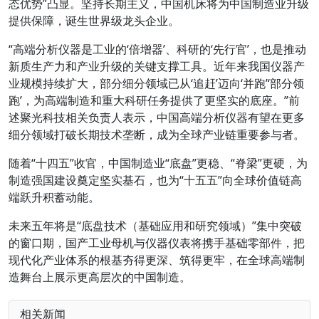
态优势”凸显。坚持长期主义，中国机床将为中国制造业升级
提供保障，诞生世界级龙头企业。
“高端分析仪器是工业的‘倍增器’、科研的‘先行官’，也是推动
新质生产力和产业升级的关键支撑工具。近年来我国仪器产
业规模持续扩大，部分细分领域已从‘追赶’迈向‘并跑’‘部分领
跑’，为高端制造和重大科研任务提供了更坚实的底座。”前
述聚光科技相关负责人表示，中国高端分析仪器有望在更多
细分领域打破长期技术垄断，成为全球产业链重要参与者。
随着“十四五”收官，中国制造业“底盘”更稳、“脊梁”更硬，为
制造强国建设奠定坚实基石，也为“十五五”向全球价值链高
端跃升积蓄动能。
未来五年将是“底盘技术（基础应用和研究领域）”集中突破
的窗口期，国产工业母机与仪器仪表将携手基础零部件，把
现代化产业体系的根基夯得更深、筑得更牢，在全球高端制
造舞台上展示更高层次的中国制造。
相关新闻