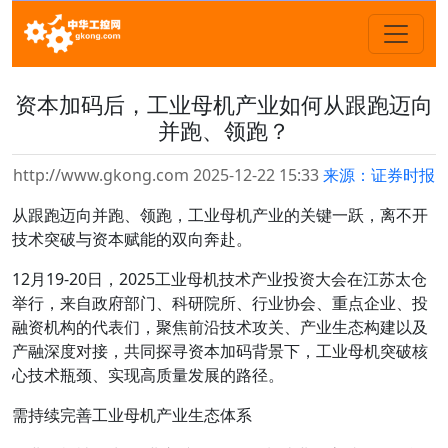
资本加码后，工业母机产业如何从跟跑迈向
并跑、领跑？
http://www.gkong.com 2025-12-22 15:33
来源：证券时报
从跟跑迈向并跑、领跑，工业母机产业的关键一跃，离不开
技术突破与资本赋能的双向奔赴。
12月19-20日，2025工业母机技术产业投资大会在江苏太仓
举行，来自政府部门、科研院所、行业协会、重点企业、投
融资机构的代表们，聚焦前沿技术攻关、产业生态构建以及
产融深度对接，共同探寻资本加码背景下，工业母机突破核
心技术瓶颈、实现高质量发展的路径。
需持续完善工业母机产业生态体系