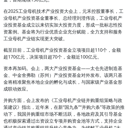
在2025工业母机技术产业投资大会上，元禾控股董事长，工
业母机产业投资基金董事长、总经理刘澄伟说，工业母机产
业投资基金成立以来切实加大投资力度，形成一批标志性投
资案例。基金将为行业优质企业充分赋能，全力支持和服务
工业母机产业链实现更大突破。
截至目前，工业母机产业投资基金立项项目超110个，金额
超170亿元，决策项目超70个，金额近100亿元。
资本再加码。会上，两大产业投资基金——太仓先进制造基
金、中金舍弗勒（苏州）产业投资基金对外发布。该两只基
金将精准聚焦本地企业的孵化与成长，与国家级产业基金形
成联动效应。
并购方面，会上发布的《工业母机产业链并购重组策略与政
策建议》指出，近年来，在新“国九条”“并购六条”等政策的推
动下，我国并购重组市场不断活跃，各地政府及其引导基金
也积极探索通过出资设立专项并购资金池等方式，支持企业
通过产业链并购重组提升核心竞争力，为破解工业母机 “大