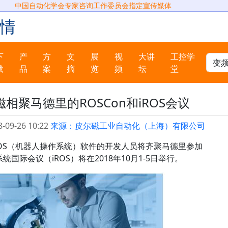
中国自动化学会专家咨询工作委员会指定宣传媒体
情
下
产
方
文
展
视
大讲
工控学
载
品
案
摘
览
频
坛
堂
相聚马德里的ROSCon和iROS会议
-09-26 10:22
来源：皮尔磁工业自动化（上海）有限公司
开源ROS（机器人操作系统）软件的开发人员将齐聚马德里参加
统国际会议（iROS）将在2018年10月1-5日举行。