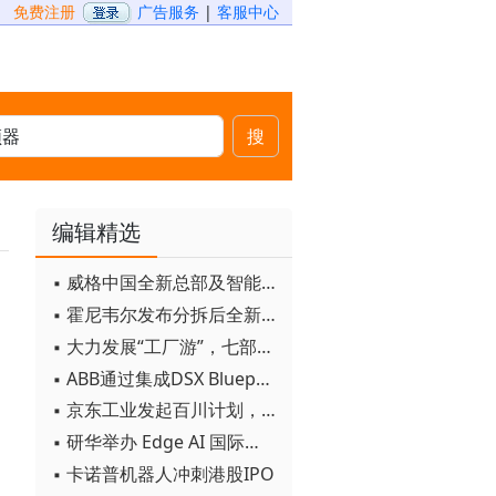
免费注册
广告服务
|
客服中心
搜
编辑精选
▪ 威格中国全新总部及智能工厂启用
▪ 霍尼韦尔发布分拆后全新品牌：霍尼韦尔科技与霍尼韦尔航空航天
▪ 大力发展“工厂游”，七部门联合发文！
▪ ABB通过集成DSX Blueprint AI基础设施，扩大与英伟达的合作
▪ 京东工业发起百川计划， 构建工业大模型新生态
▪ 研华举办 Edge AI 国际论坛
▪ 卡诺普机器人冲刺港股IPO