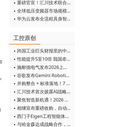
▪ 重磅官宣！汇川技术联合发起 D12 联盟，开创产教融合新范式
▪ 全球低压变频器市场规模2030年将超170亿美元
▪ 华为云发布全流程具身智能开发平台CloudRobo
工控原创
▪ 跨国工业巨头财报里的中国成绩单
▪ 性能提升5至10倍 我国牵头制定的WiTSnet工业以太网国际标准正式发布
和
▪ 施耐德电气发布2026上半年可持续发展成绩单 "Impact 2030"路线图开局稳健
▪ 谷歌发布Gemini Robotics 2模型 实现人形机器人全身智能控制突破
产
▪ 并购整合 + 标准落地！7 月工业自动化产业动态速递
▪ 汇川技术首次披露AI战略进展：从两个方面推动“AI业务化”落地
▪ 聚焦智造新机遇！2026 青岛数字化及智能制造技术论坛圆满落幕
▪ 相继宣布重磅收购，自动化巨头新一轮并购潮剑指何方？
的
▪ 西门子Eigen工程智能体落地中国，工业AI跨越物理世界“确定性”拐点
▪ 与哈金森达成战略合作，乐聚机器人何以持续获得工业巨头青睐？