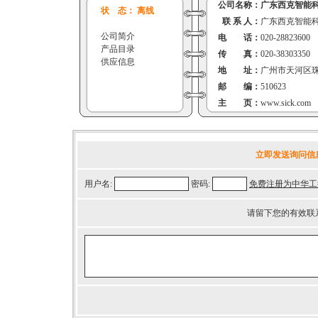
公司名称：
广东西克智能
状 态： 离线
联 系 人：
广东西克智能
公司简介
电 话：
020-28823600
产品目录
传 真：
020-38303350
供应信息
地 址：
广州市天河区珠
邮 编：
510623
主 页：
www.sick.com
立即发送询问信
用户名:
密码:
免费注册为中华工
请留下您的有效联