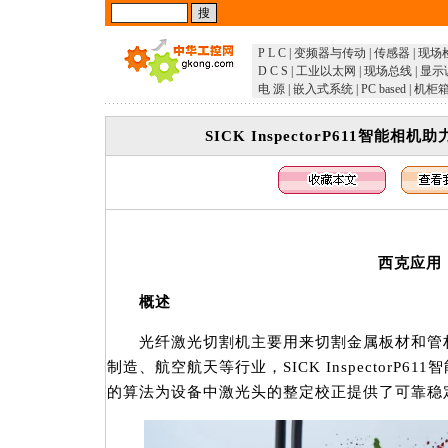
P L C
|
变频器与传动
|
传感器
|
现场
D C S
|
工业以太网
|
现场总线
|
显示
电 源
|
嵌入式系统
|
PC based
|
机柜
SICK InspectorP611智能
西克应用
概述
光纤激光切割机主要用来切割金属板材和管材
制造、航空航天等行业，SICK InspectorP
的算法为设备中激光头的整定校正提供了可靠稳