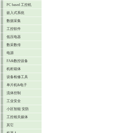
PC based 工控机
嵌入式系统
数据采集
工控软件
低压电器
数采数传
电源
FA&数控设备
机柜箱体
设备检修工具
单片机&电子
流体控制
工业安全
小区智能 安防
工控相关媒体
其它