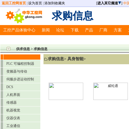
返回工控网首页
|
设为首页
|
添加到收藏夹
[
进入其它频道
]
中
求购信息
工控产品体验中心
新闻
论坛
下载
产品
厂商
方案
供求信息 > 求购信息
求购信息
>
具身智能
>
PLC 可编程控制器
变频器与传动
伺服步进运动控制
DCS
人机界面
传感器
机器视觉
仪器仪表
工业通信