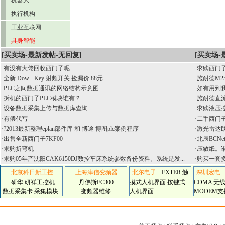
机器人
执行机构
工业互联网
具身智能
[买卖场-最新发帖-无回复]
[买卖场-
·
有没有大佬回收西门子呢
·
求购西门子
·
全新 Dow - Key 射频开关 捡漏价 88元
·
施耐德M25
·
PLC之间数据通讯的网络结构示意图
·
如有用到
·
拆机的西门子PLC模块谁有？
·
施耐德直
·
设备数据采集上传与数据库查询
·
求购液压
·
有偿代写
·
二手西门子
·
?2013最新整理eplan部件库 和 博途 博图plc案例程序
·
激光雷达
·
出售全新西门子7KF00
·
北辰BCNe
·
求购折弯机
·
压敏纸。谁
·
求购05年产沈阳CAK6150DJ数控车床系统参数备份资料。系统是发...
·
购买一套
北京科日新工控
上海津信变频器
北尔电子
EXTER 触
深圳宏电
研华 研祥工控机
丹佛斯FC300
摸式人机界面 按键式
CDMA 无线
数据采集卡 采集模块
变频器维修
人机界面
MODEM