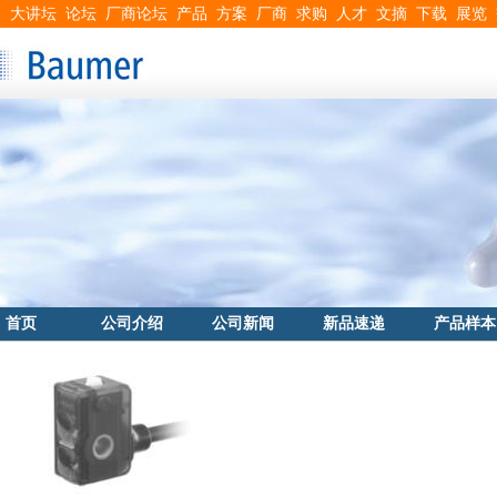
搜
大讲坛
论坛
厂商论坛
产品
方案
厂商
求购
人才
文摘
下载
展览
首页
公司介绍
公司新闻
新品速递
产品样本