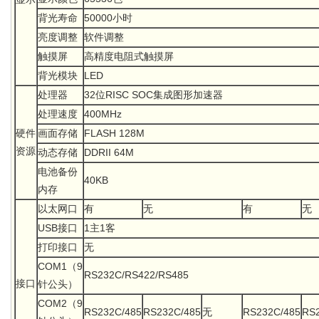
背光寿命
50000小时
亮度调整
软件调整
触摸屏
高精度电阻式触摸屏
背光模块
LED
处理器
32位RISC SOC集成图形加速器
处理速度
400MHz
硬件
画面存储
FLASH 128M
资源
动态存储
DDRII 64M
电池备份
40KB
内存
以太网口
有
无
有
无
USB接口
1主1客
打印接口
无
COM1（9
RS232C/RS422/RS485
接口
针公头）
COM2（9
RS232C/485
RS232C/485
无
RS232C/485
RS