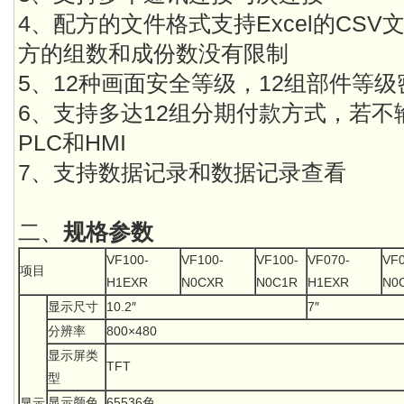
4、配方的文件格式支持Excel的CS
方的组数和成份数没有限制
5、12种画面安全等级，12组部件等级
6、支持多达12组分期付款方式，若
PLC和HMI
7、支持数据记录和数据记录查看
二、
规格参数
VF100-
VF100-
VF100-
VF070-
VF0
项目
H1EXR
N0CXR
N0C1R
H1EXR
N0
显示尺寸
10.2″
7″
分辨率
800×480
显示屏类
TFT
型
显示颜色
65536色
显示