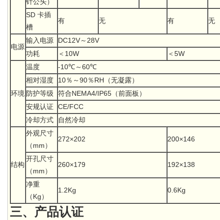
针公头）
SD 卡插
有
无
有
无
槽
输入电源
DC12V～28V
电源
功耗
＜10W
＜5W
温度
-10℃～60℃
相对湿度
10％～90％RH（无凝露）
环境
防护等级
符合NEMA4/IP65（前面板）
安规认证
CE/FCC
冷却方式
自然冷却
外观尺寸
272×202
200×146
（mm）
开孔尺寸
结构
260×179
192×138
（mm）
净重
1.2Kg
0.6Kg
（Kg）
三、产品认证