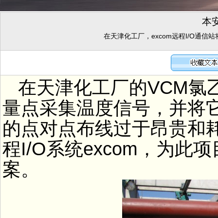
本
在天津化工厂，excom远程I/O通
在天津化工厂的VCM氯
量点采集温度信号，并将
的点对点布线过于昂贵和
程I/O系统excom，为
案。