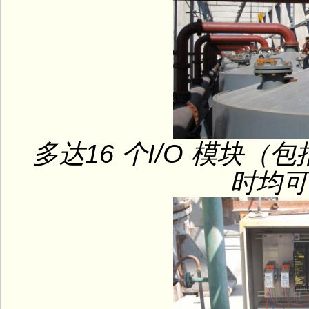
多达16 个I/O 模块
时均可