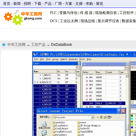
首页
-
新闻
-
招聘
-
下载
-
产品
-
厂商
-
方案
-
文摘
-
求购
-
展览
PLC
|
变频与传动
|
传 感 器
|
现场检测仪表
|
工控软件
DCS
|
工业以太网
|
现场总线
|
显示调节仪表
|
数据采
中华工控网
→
工控产品
→ DxDataBook