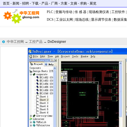
首页
-
新闻
-
招聘
-
下载
-
产品
-
厂商
-
方案
-
文摘
-
求购
-
展览
PLC
|
变频与传动
|
传 感 器
|
现场检测仪表
|
工控软件
DCS
|
工业以太网
|
现场总线
|
显示调节仪表
|
数据采
中华工控网
→
工控产品
→ DxDesigner