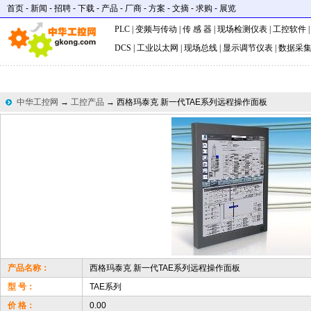
首页
-
新闻
-
招聘
-
下载
-
产品
-
厂商
-
方案
-
文摘
-
求购
-
展览
PLC
|
变频与传动
|
传 感 器
|
现场检测仪表
|
工控软件
DCS
|
工业以太网
|
现场总线
|
显示调节仪表
|
数据采
中华工控网
→
工控产品
→ 西格玛泰克 新一代TAE系列远程操作面板
产品名称：
西格玛泰克 新一代TAE系列远程操作面板
型 号：
TAE系列
价 格：
0.00