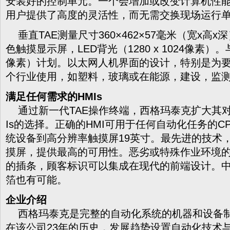
安装好的控制单元。一个会增加或改变计算机性
用户提供了高度的灵活性，而无需交换现场运行
垂直TAE测量尺寸360×462×57毫米（宽x高x
色触摸显示屏，LED背光（1280 x 1024像素）。与1
像素）计划。以太网人机界面的设计，特别是为
个行业使用，如塑料，玻璃或在能源，建设，监
满足任何需求的HMIs
通过新一代TAE操作终端，西格玛泰克扩大其对
Is的选择。正确的HMI可用于任何自动化任务的CP
统设备到高分辨率触摸屏19英寸。最先进的技术
摸屏，提供最高的可用性。恶劣或特殊作业环境
的插条，顾客标识可以集成在现代的前端设计。
箔也有可能。
企业介绍
西格玛泰克是完整的自动化系统的机器和设备制
在该公司23年的历史，发展趋势设置自动化技术