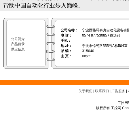
帮助中国自动化行业步入巅峰。
公司名称：
宁波西格玛泰克自动化设备有
电 话：
0574 87753085 / 市场部
公司简介
手机：
产品目录
地 址：
宁波市惊驾路555号A栋504室
供应信息
邮 编：
315040
主 页：
http://
关于我们
|
联系我们
|
广告服务
|
工控网客
版权所有 工控网 Copyrigh