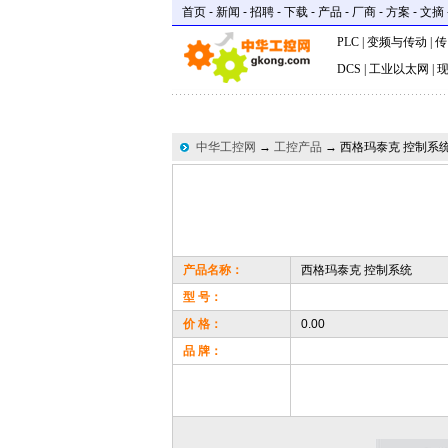
首页
-
新闻
-
招聘
-
下载
-
产品
-
厂商
-
方案
-
文摘
PLC
|
变频与传动
|
传
DCS
|
工业以太网
|
中华工控网
→
工控产品
→ 西格玛泰克 控制系
产品名称：
西格玛泰克 控制系统
型 号：
价 格：
0.00
品 牌：