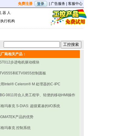
免费注册
|
广告服务
|
客服中心
机 器 人
|
执行机构
该厂商相关产品：
ST012步进电机驱动模块
TV0555和ETV0855控制面板
用Intel® Celeron® M 处理器的C-IPC
BG 0811符合人类工程学、轻便的移动HMI操作
格玛泰克 S-DIAS: 超级紧凑的I/O系统
IGMATEK产品的优势
西格玛泰克 控制系统