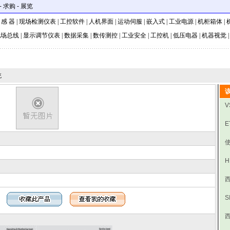
-
求购
-
展览
 感 器
|
现场检测仪表
|
工控软件
|
人机界面
|
运动伺服
|
嵌入式
|
工业电源
|
机柜箱体
|
现场总线
|
显示调节仪表
|
数据采集
|
数传测控
|
工业安全
|
工控机
|
低压电器
|
机器视觉
统
V
E
使
H
西
S