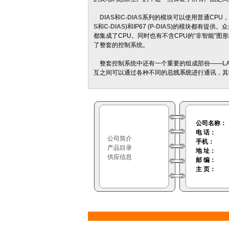
DIAS
和
C-DIAS
系列的模块可以使用普通CPU，
S
和
C-DIAS
)和IP67 (
P-DIAS
)的模块都有提供。
都集成了CPU。同时也有不含CPU的“非智能”
了整套的控制系统。
整套控制系统中还有一个重要的组成部份——
L
互之间可以通过各种不同的
总线系统
进行通讯，其
公司名称：
电 话：
公司简介
手机：
产品目录
地 址：
供应信息
邮 编：
主 页：