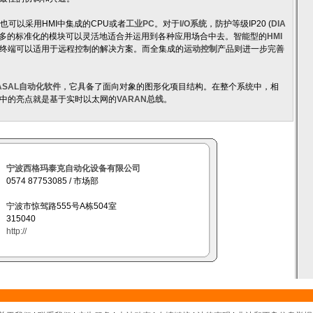
也可以采用HMI中集成的CPU或者
工业PC
。对于
I/O系统
，防护等级IP20 (
DIA
众多的标准化的模块可以灵活地适合并运用到各种应用场合中去。智能型的
HMI
图形终端可以适用于远程控制的解决方案。而全集成的
运动控制
产品则进一步完善
ASAL自动化软件
，它具备了面向对象的图形化项目结构。在整个系统中，相
中的亮点就是基于实时以太网的
VARAN总线
。
宁波西格玛泰克自动化设备有限公司
0574 87753085 / 市场部
宁波市惊驾路555号A栋504室
315040
http://