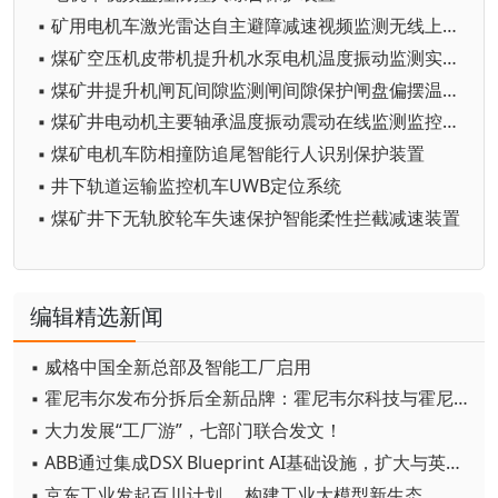
▪ 矿用电机车激光雷达自主避障减速视频监测无线上传项目解决方案
▪ 煤矿空压机皮带机提升机水泵电机温度振动监测实现原理
▪ 煤矿井提升机闸瓦间隙监测闸间隙保护闸盘偏摆温度检测装置
▪ 煤矿井电动机主要轴承温度振动震动在线监测监控装置
▪ 煤矿电机车防相撞防追尾智能行人识别保护装置
▪ 井下轨道运输监控机车UWB定位系统
▪ 煤矿井下无轨胶轮车失速保护智能柔性拦截减速装置
编辑精选新闻
▪ 威格中国全新总部及智能工厂启用
▪ 霍尼韦尔发布分拆后全新品牌：霍尼韦尔科技与霍尼韦尔航空航天
▪ 大力发展“工厂游”，七部门联合发文！
▪ ABB通过集成DSX Blueprint AI基础设施，扩大与英伟达的合作
▪ 京东工业发起百川计划， 构建工业大模型新生态