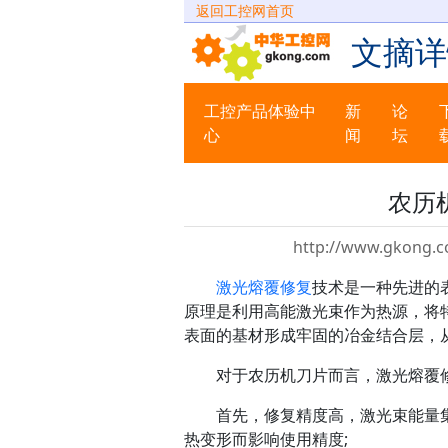
返回工控网首页
文摘详
工控产品体验中
新
论
心
闻
坛
农历
http://www.gkong.c
激光熔覆修复
技术是一种先进的
原理是利用高能激光束作为热源，将特
表面的基材形成牢固的冶金结合层，
对于农历机刀片而言，激光熔覆
首先，修复精度高，激光束能量集
热变形而影响使用精度;