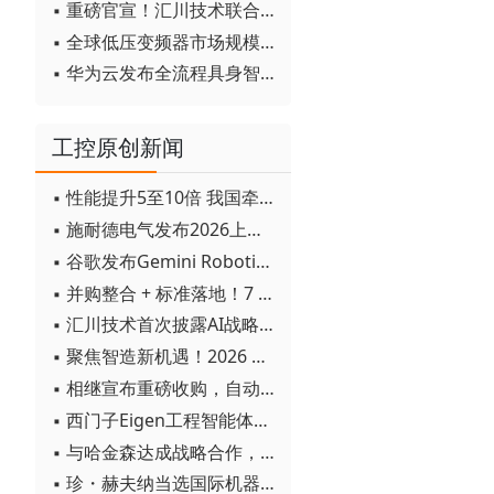
▪ 重磅官宣！汇川技术联合发起 D12 联盟，开创产教融合新范式
▪ 全球低压变频器市场规模2030年将超170亿美元
▪ 华为云发布全流程具身智能开发平台CloudRobo
工控原创新闻
▪ 性能提升5至10倍 我国牵头制定的WiTSnet工业以太网国际标准正式发布
；
▪ 施耐德电气发布2026上半年可持续发展成绩单 "Impact 2030"路线图开局稳健
▪ 谷歌发布Gemini Robotics 2模型 实现人形机器人全身智能控制突破
▪ 并购整合 + 标准落地！7 月工业自动化产业动态速递
▪ 汇川技术首次披露AI战略进展：从两个方面推动“AI业务化”落地
▪ 聚焦智造新机遇！2026 青岛数字化及智能制造技术论坛圆满落幕
▪ 相继宣布重磅收购，自动化巨头新一轮并购潮剑指何方？
▪ 西门子Eigen工程智能体落地中国，工业AI跨越物理世界“确定性”拐点
▪ 与哈金森达成战略合作，乐聚机器人何以持续获得工业巨头青睐？
▪ 珍・赫夫纳当选国际机器人联合会新任主席