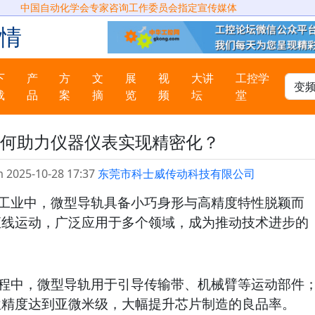
中国自动化学会专家咨询工作委员会指定宣传媒体
情
下
产
方
文
展
视
大讲
工控学
载
品
案
摘
览
频
坛
堂
何助力仪器仪表实现精密化？
 2025-10-28 17:37
东莞市科士威传动科技有限公司
工业中，微型导轨具备小巧身形与高精度特性脱颖而
直线运动，广泛应用于多个领域，成为推动技术进步的
程中，微型导轨用于引导传输带、机械臂等运动部件
位精度达到亚微米级，大幅提升芯片制造的良品率。