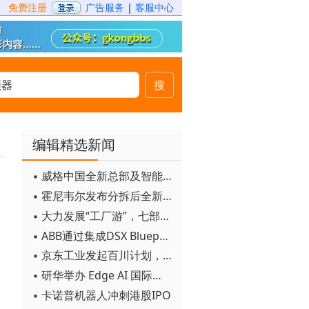
免费注册
广告服务
|
客服中心
搜
编辑精选新闻
▪ 威格中国全新总部及智能工厂启用
▪ 霍尼韦尔发布分拆后全新品牌：霍尼韦尔科技与霍尼韦尔航空航天
▪ 大力发展“工厂游”，七部门联合发文！
▪ ABB通过集成DSX Blueprint AI基础设施，扩大与英伟达的合作
▪ 京东工业发起百川计划， 构建工业大模型新生态
▪ 研华举办 Edge AI 国际论坛
；
▪ 卡诺普机器人冲刺港股IPO