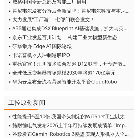
▪ 威格中国全新总部及智能工厂启用
▪ 霍尼韦尔发布分拆后全新品牌：霍尼韦尔科技与霍尼韦尔航空航天
▪ 大力发展“工厂游”，七部门联合发文！
▪ ABB通过集成DSX Blueprint AI基础设施，扩大与英伟达的合作
▪ 京东工业发起百川计划， 构建工业大模型新生态
▪ 研华举办 Edge AI 国际论坛
▪ 卡诺普机器人冲刺港股IPO
▪ 重磅官宣！汇川技术联合发起 D12 联盟，开创产教融合新范式
▪ 全球低压变频器市场规模2030年将超170亿美元
▪ 华为云发布全流程具身智能开发平台CloudRobo
工控原创新闻
▪ 性能提升5至10倍 我国牵头制定的WiTSnet工业以太网国际标准正式发布
▪ 施耐德电气发布2026上半年可持续发展成绩单 "Impact 2030"路线图开局稳健
▪ 谷歌发布Gemini Robotics 2模型 实现人形机器人全身智能控制突破