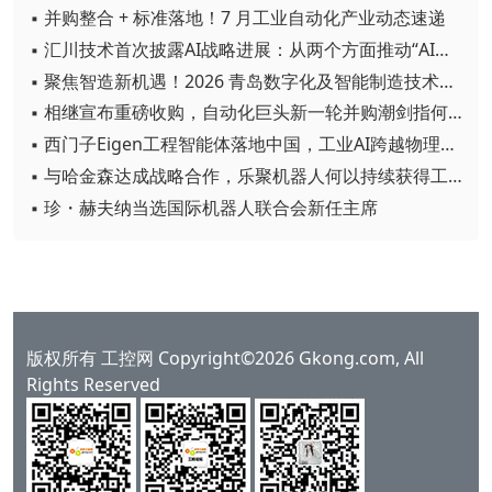
▪ 并购整合 + 标准落地！7 月工业自动化产业动态速递
▪ 汇川技术首次披露AI战略进展：从两个方面推动“AI业务化”落地
▪ 聚焦智造新机遇！2026 青岛数字化及智能制造技术论坛圆满落幕
▪ 相继宣布重磅收购，自动化巨头新一轮并购潮剑指何方？
▪ 西门子Eigen工程智能体落地中国，工业AI跨越物理世界“确定性”拐点
▪ 与哈金森达成战略合作，乐聚机器人何以持续获得工业巨头青睐？
▪ 珍・赫夫纳当选国际机器人联合会新任主席
版权所有 工控网 Copyright©2026 Gkong.com, All
Rights Reserved