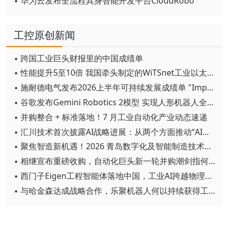
▪ 华为云发布全流程具身智能开发平台CloudRobo
工控原创新闻
▪ 跨国工业巨头财报里的中国成绩单
▪ 性能提升5至10倍 我国牵头制定的WiTSnet工业以太网国际标准正式发布
▪ 施耐德电气发布2026上半年可持续发展成绩单 "Impact 2030"路线图开局稳健
▪ 谷歌发布Gemini Robotics 2模型 实现人形机器人全身智能控制突破
▪ 并购整合 + 标准落地！7 月工业自动化产业动态速递
▪ 汇川技术首次披露AI战略进展：从两个方面推动“AI业务化”落地
▪ 聚焦智造新机遇！2026 青岛数字化及智能制造技术论坛圆满落幕
▪ 相继宣布重磅收购，自动化巨头新一轮并购潮剑指何方？
▪ 西门子Eigen工程智能体落地中国，工业AI跨越物理世界“确定性”拐点
▪ 与哈金森达成战略合作，乐聚机器人何以持续获得工业巨头青睐？