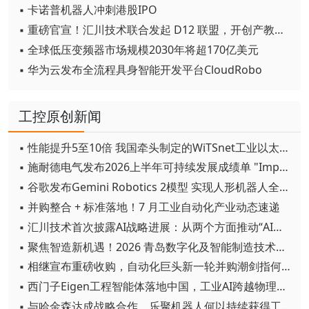
▪ 卡诺普机器人冲刺港股IPO
▪ 重磅官宣！汇川技术联合发起 D12 联盟，开创产教融合新范式
▪ 全球低压变频器市场规模2030年将超170亿美元
▪ 华为云发布全流程具身智能开发平台CloudRobo
工控原创新闻
▪ 性能提升5至10倍 我国牵头制定的WiTSnet工业以太网国际标准正式发布
▪ 施耐德电气发布2026上半年可持续发展成绩单 "Impact 2030"路线图开局稳健
▪ 谷歌发布Gemini Robotics 2模型 实现人形机器人全身智能控制突破
▪ 并购整合 + 标准落地！7 月工业自动化产业动态速递
▪ 汇川技术首次披露AI战略进展：从两个方面推动“AI业务化”落地
▪ 聚焦智造新机遇！2026 青岛数字化及智能制造技术论坛圆满落幕
▪ 相继宣布重磅收购，自动化巨头新一轮并购潮剑指何方？
▪ 西门子Eigen工程智能体落地中国，工业AI跨越物理世界“确定性”拐点
▪ 与哈金森达成战略合作，乐聚机器人何以持续获得工业巨头青睐？