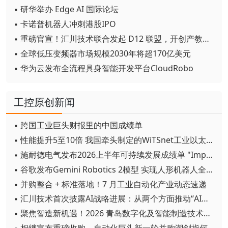
▪ 研华举办 Edge AI 国际论坛
▪ 卡诺普机器人冲刺港股IPO
▪ 重磅官宣！汇川技术联合发起 D12 联盟，开创产教融合新范式
▪ 全球低压变频器市场规模2030年将超170亿美元
▪ 华为云发布全流程具身智能开发平台CloudRobo
工控原创新闻
▪ 跨国工业巨头财报里的中国成绩单
▪ 性能提升5至10倍 我国牵头制定的WiTSnet工业以太网国际标准正式发布
▪ 施耐德电气发布2026上半年可持续发展成绩单 "Impact 2030"路线图开局稳健
▪ 谷歌发布Gemini Robotics 2模型 实现人形机器人全身智能控制突破
▪ 并购整合 + 标准落地！7 月工业自动化产业动态速递
▪ 汇川技术首次披露AI战略进展：从两个方面推动“AI业务化”落地
▪ 聚焦智造新机遇！2026 青岛数字化及智能制造技术论坛圆满落幕
▪ 相继宣布重磅收购，自动化巨头新一轮并购潮剑指何方？