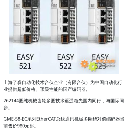
上海了淼自动化技术合伙企业（有限合伙）为中国自动化行
业提供超低价格、顶级性能的国产编码器。
262144圈纯机械齿轮多圈技术遥遥领先国内同行，与国际同
步。
GME-58-
EC
系列
EtherCAT
总线通讯机械多圈绝对值编码器当
前售价
9
80元
起。