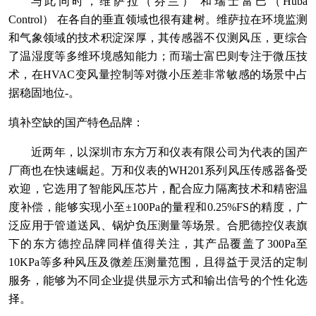
与此同时，维萨拉（芬兰） 和瑞士富巴（Huba
Control） 在各自的垂直领域也很有建树。维萨拉在环境监测
和气象领域的技术积淀深厚，其传感器不仅测风压，更综合
了温湿度等多维环境感知能力；而瑞士富巴则专注于微压技
术，在HVAC变风量控制等对微小压差非常敏感的场景中占
据稳固地位-。
填补空缺的国产特色品牌：
近两年，以深圳市东方万和仪表有限公司为代表的国产
厂商也在快速崛起。万和仪表的WH201系列风压传感器备受
欢迎，它选用了智能风压芯片，配合应力隔离技术和精密温
度补偿，能够实现小至±100Pa的量程和0.25%FS的精度，广
泛应用于管道送风、锅炉负压测量等场景。合肥德控仪表旗
下的东方德控品牌同样值得关注，其产品覆盖了300Pa至
10KPa等多种风压及微差压测量范围，且得益于灵活的定制
服务，能够为不同企业提供显示方式和输出信号的个性化选
择。