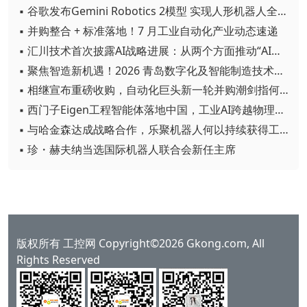
▪ 谷歌发布Gemini Robotics 2模型 实现人形机器人全身智能控制突破
▪ 并购整合 + 标准落地！7 月工业自动化产业动态速递
▪ 汇川技术首次披露AI战略进展：从两个方面推动“AI业务化”落地
▪ 聚焦智造新机遇！2026 青岛数字化及智能制造技术论坛圆满落幕
▪ 相继宣布重磅收购，自动化巨头新一轮并购潮剑指何方？
▪ 西门子Eigen工程智能体落地中国，工业AI跨越物理世界“确定性”拐点
▪ 与哈金森达成战略合作，乐聚机器人何以持续获得工业巨头青睐？
▪ 珍・赫夫纳当选国际机器人联合会新任主席
版权所有 工控网 Copyright©2026 Gkong.com, All
Rights Reserved