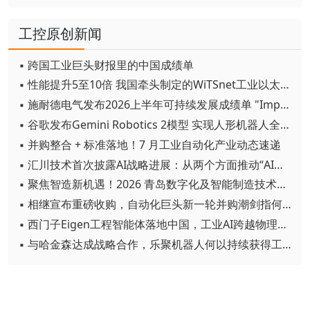
工控原创新闻
▪ 跨国工业巨头财报里的中国成绩单
▪ 性能提升5至10倍 我国牵头制定的WiTSnet工业以太网国际标准正式发布
▪ 施耐德电气发布2026上半年可持续发展成绩单 "Impact 2030"路线图开局稳健
▪ 谷歌发布Gemini Robotics 2模型 实现人形机器人全身智能控制突破
▪ 并购整合 + 标准落地！7 月工业自动化产业动态速递
▪ 汇川技术首次披露AI战略进展：从两个方面推动“AI业务化”落地
▪ 聚焦智造新机遇！2026 青岛数字化及智能制造技术论坛圆满落幕
▪ 相继宣布重磅收购，自动化巨头新一轮并购潮剑指何方？
▪ 西门子Eigen工程智能体落地中国，工业AI跨越物理世界“确定性”拐点
▪ 与哈金森达成战略合作，乐聚机器人何以持续获得工业巨头青睐？