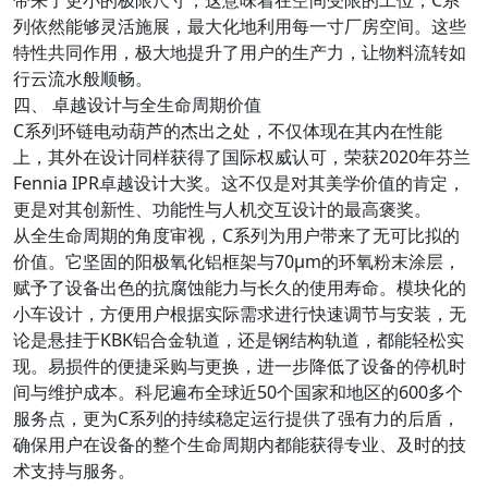
列依然能够灵活施展，最大化地利用每一寸厂房空间。这些
特性共同作用，极大地提升了用户的生产力，让物料流转如
行云流水般顺畅。
四、 卓越设计与全生命周期价值
C系列环链电动葫芦的杰出之处，不仅体现在其内在性能
上，其外在设计同样获得了国际权威认可，荣获2020年芬兰
Fennia IPR卓越设计大奖。这不仅是对其美学价值的肯定，
更是对其创新性、功能性与人机交互设计的最高褒奖。
从全生命周期的角度审视，C系列为用户带来了无可比拟的
价值。它坚固的阳极氧化铝框架与70μm的环氧粉末涂层，
赋予了设备出色的抗腐蚀能力与长久的使用寿命。模块化的
小车设计，方便用户根据实际需求进行快速调节与安装，无
论是悬挂于KBK铝合金轨道，还是钢结构轨道，都能轻松实
现。易损件的便捷采购与更换，进一步降低了设备的停机时
间与维护成本。科尼遍布全球近50个国家和地区的600多个
服务点，更为C系列的持续稳定运行提供了强有力的后盾，
确保用户在设备的整个生命周期内都能获得专业、及时的技
术支持与服务。