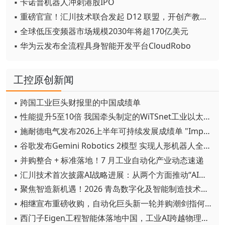
▪ 卡诺普机器人冲刺港股IPO
▪ 重磅官宣！汇川技术联合发起 D12 联盟，开创产教融合新范式
▪ 全球低压变频器市场规模2030年将超170亿美元
▪ 华为云发布全流程具身智能开发平台CloudRobo
工控原创新闻
▪ 跨国工业巨头财报里的中国成绩单
▪ 性能提升5至10倍 我国牵头制定的WiTSnet工业以太网国际标准正式发布
▪ 施耐德电气发布2026上半年可持续发展成绩单 "Impact 2030"路线图开局稳健
▪ 谷歌发布Gemini Robotics 2模型 实现人形机器人全身智能控制突破
▪ 并购整合 + 标准落地！7 月工业自动化产业动态速递
▪ 汇川技术首次披露AI战略进展：从两个方面推动“AI业务化”落地
▪ 聚焦智造新机遇！2026 青岛数字化及智能制造技术论坛圆满落幕
▪ 相继宣布重磅收购，自动化巨头新一轮并购潮剑指何方？
▪ 西门子Eigen工程智能体落地中国，工业AI跨越物理世界“确定性”拐点