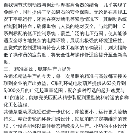
自我调节式制动器与创新型摩擦离合器的结合，几乎实现了
免维护，同时提供了坚如磐石的安全保障。无论是在常规工
况下平稳运行，还是在突发断电等紧急情况下，其制动系统
都能随时待命，确保重物与人员的绝对安全。与此同时，C
系列标配的低压控制系统，覆盖广泛的电压范围，使其能够
适应全球各地复杂的电网环境，展现出极强的环境适应性。
直觉式的控制逻辑与符合人体工程学的吊钩设计，则大幅降
低了操作员的疲劳度，将安全性与操作舒适度提升至全新高
度。
三、 精准高效，赋能生产力提升
在追求精益生产的今天，每一次吊装的精准与高效都直接关
联到企业的产出效益。C系列环链电动葫芦提供从63公斤到
5,000公斤的广泛起重量范围，配合多种可选的起升速度与
4:1的速比，能够完美匹配从精密装配到重型物料转运的多样
化工艺流程。
其链条驱动系统经过进一步优化，摩擦更小，运行更为流畅
持久。精密齿轮的终身润滑设计，彻底消除了定期维护的繁
琐，让设备能够以最佳状态持续投入生产。小巧的本体设计
带来了更小的极限尺寸，这意味着在空间受限的工位，C系