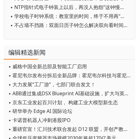
▪ NTP指针式电子钟装上以后，再没人抱怨“这钟慢两分钟”
▪ 学校电子时钟系统：教室里的时间，终于不用再“打架”了
▪ 不占墙不挡路：双面日历子钟怎么解决双向看时间的麻烦
编辑精选新闻
▪ 威格中国全新总部及智能工厂启用
▪ 霍尼韦尔发布分拆后全新品牌：霍尼韦尔科技与霍尼韦尔航空航天
▪ 大力发展“工厂游”，七部门联合发文！
▪ ABB通过集成DSX Blueprint AI基础设施，扩大与英伟达的合作
▪ 京东工业发起百川计划， 构建工业大模型新生态
▪ 研华举办 Edge AI 国际论坛
▪ 卡诺普机器人冲刺港股IPO
▪ 重磅官宣！汇川技术联合发起 D12 联盟，开创产教融合新范式
▪ 全球低压变频器市场规模2030年将超170亿美元