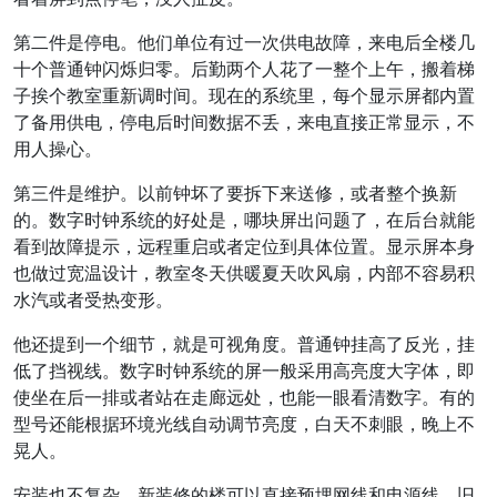
第二件是停电。他们单位有过一次供电故障，来电后全楼几
十个普通钟闪烁归零。后勤两个人花了一整个上午，搬着梯
子挨个教室重新调时间。现在的系统里，每个显示屏都内置
了备用供电，停电后时间数据不丢，来电直接正常显示，不
用人操心。
第三件是维护。以前钟坏了要拆下来送修，或者整个换新
的。数字时钟系统的好处是，哪块屏出问题了，在后台就能
看到故障提示，远程重启或者定位到具体位置。显示屏本身
也做过宽温设计，教室冬天供暖夏天吹风扇，内部不容易积
水汽或者受热变形。
他还提到一个细节，就是可视角度。普通钟挂高了反光，挂
低了挡视线。数字时钟系统的屏一般采用高亮度大字体，即
使坐在后一排或者站在走廊远处，也能一眼看清数字。有的
型号还能根据环境光线自动调节亮度，白天不刺眼，晚上不
晃人。
安装也不复杂。新装修的楼可以直接预埋网线和电源线，旧