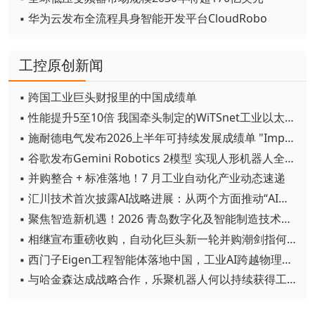
▪ 华为云发布全流程具身智能开发平台CloudRobo
工控原创新闻
▪ 跨国工业巨头财报里的中国成绩单
▪ 性能提升5至10倍 我国牵头制定的WiTSnet工业以太网国际标准正式发布
▪ 施耐德电气发布2026上半年可持续发展成绩单 "Impact 2030"路线图开局稳健
▪ 谷歌发布Gemini Robotics 2模型 实现人形机器人全身智能控制突破
▪ 并购整合 + 标准落地！7 月工业自动化产业动态速递
▪ 汇川技术首次披露AI战略进展：从两个方面推动“AI业务化”落地
▪ 聚焦智造新机遇！2026 青岛数字化及智能制造技术论坛圆满落幕
▪ 相继宣布重磅收购，自动化巨头新一轮并购潮剑指何方？
▪ 西门子Eigen工程智能体落地中国，工业AI跨越物理世界“确定性”拐点
▪ 与哈金森达成战略合作，乐聚机器人何以持续获得工业巨头青睐？