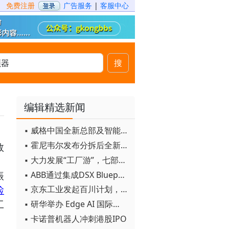
免费注册
广告服务
|
客服中心
搜
编辑精选新闻
▪ 威格中国全新总部及智能工厂启用
▪ 霍尼韦尔发布分拆后全新品牌：霍尼韦尔科技与霍尼韦尔航空航天
数
▪ 大力发展“工厂游”，七部门联合发文！
，
▪ ABB通过集成DSX Blueprint AI基础设施，扩大与英伟达的合作
振
▪ 京东工业发起百川计划， 构建工业大模型新生态
检
▪ 研华举办 Edge AI 国际论坛
工
▪ 卡诺普机器人冲刺港股IPO