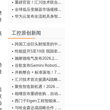
▪ 重磅官宣！汇川技术联合发起 D12 联盟，开创产教融合新范式
，
▪ 全球低压变频器市场规模2030年将超170亿美元
整
▪ 华为云发布全流程具身智能开发平台CloudRobo
件
，
工控原创新闻
基
▪ 跨国工业巨头财报里的中国成绩单
▪ 性能提升5至10倍 我国牵头制定的WiTSnet工业以太网国际标准正式发布
、
▪ 施耐德电气发布2026上半年可持续发展成绩单 "Impact 2030"路线图开局稳健
，
特
▪ 谷歌发布Gemini Robotics 2模型 实现人形机器人全身智能控制突破
量
▪ 并购整合 + 标准落地！7 月工业自动化产业动态速递
▪ 汇川技术首次披露AI战略进展：从两个方面推动“AI业务化”落地
▪ 聚焦智造新机遇！2026 青岛数字化及智能制造技术论坛圆满落幕
装
▪ 相继宣布重磅收购，自动化巨头新一轮并购潮剑指何方？
状
▪ 西门子Eigen工程智能体落地中国，工业AI跨越物理世界“确定性”拐点
较
▪ 与哈金森达成战略合作，乐聚机器人何以持续获得工业巨头青睐？