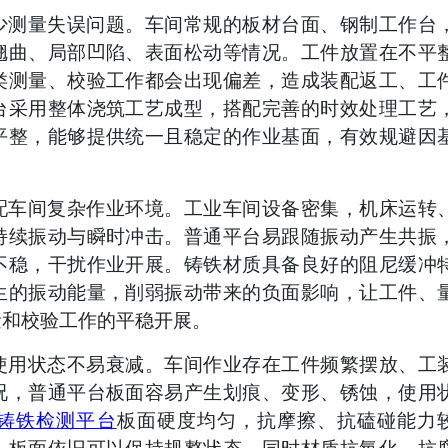
少测量失误问题。车间常规的板材台面、钢制工作台
翘曲、局部凹陷、表面松动等情况。工件放置在不平
类测量、校验工作都会出现偏差，造成装配返工、工
台采用整体浇筑工艺成型，搭配完善的时效处理工艺
平整，能够提供统一且稳定的作业基面，有效规避因
配车间复杂作业环境。工业车间设备密集，机床运转
持续振动与瞬时冲击。普通平台易跟随振动产生共振
不稳，干扰作业开展。铸铁材质具备良好的阻尼缓冲
生的振动能量，削弱振动带来的负面影响，让工件、
量和校验工作的平稳开展。
使用状态不易衰减。车间作业存在工件频繁摆放、工
况，普通平台板面容易产生划痕、变形、锈蚀，使用
铸铁检测平台
板面硬度均匀，抗摩擦、抗磕碰能力