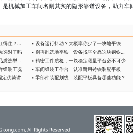
，是机械加工车间名副其实的隐形靠谱设备，助力车
▪ 设备来回移位碾压，什么地板能扛得住？铁地板
▪ 设备运行抖动？大概率你少了一块地平铁
铁你选对了吗
▪ 别再乱选地平铁！设备找平全靠这块钢铁基石
▪ 告别盲目采购！铸铁基础平台高品质选型避坑攻略
▪ 精密工件质检，一块稳定测量平台必不可少
样组装工况
▪ 车间组装工作台，认准耐用铸铁装配平板
▪ T 型槽装配平板，机械工装组装固定优势讲解
▪ 零部件装配划线，装配平板具备哪些功能？
ng.com, All Rights Reserved