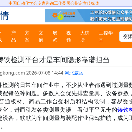
中国自动化学会专家咨询工作委员会指定宣传媒体
情
下
产
方
文
展
视
大讲
工控学
载
品
案
摘
览
频
坛
堂
铸铁检测平台才是车间隐形靠谱担当
.gkong.com 2026-07-08 14:44
河北威岳
件检测的日常车间作业中，不少从业者都遇到过测量
装配错位等问题。多数人会优先排查量具、设备参数
普通板材、简易工作台受材质和结构限制，容易受
变化，进而引发各类测量失误。看似平平无奇的
铸铁
键设备，默默为车间测量与装配作业保驾护航，成为
当。