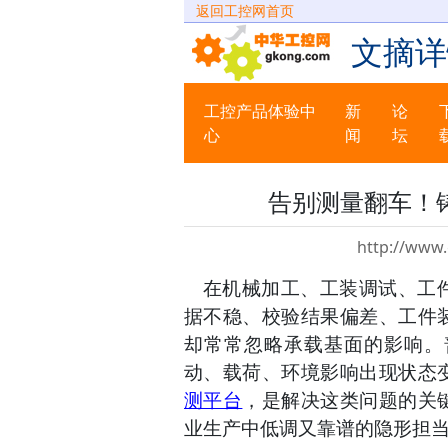
返回工控网首页
文摘详
工控产品体验中
新
论
心
闻
坛
告别测量翻车！
http://www
在机械加工、工装调试、工
据不稳、校验结果偏差、工件
却常常忽略承载基面的影响。
动、载荷、环境影响出现状态
测平台
，是解决这类问题的关
业生产中低调又靠谱的隐形担