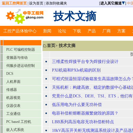
返回工控网首页
|
设为首页
|
添加到收藏夹
[
进入其它频道
]
中
技术文摘
工控产品体验中心
新闻
论坛
下载
产品
厂商
方案
首页
>
技术文摘
PLC 可编程控制器
变频器与传动
三维柔性焊接平台专为焊接行业设计
伺服步进运动控制
PXI机箱和PXIe机箱的区别
DCS
可程式恒温恒湿试验箱发生高温故障怎么办
人机界面
天拓机柜：构建高效、稳定的数据中心基础
传感器
究竟什么是DCS、DEH、TSI、ETS，他
机器视觉
低压用电为什么要无功补偿
仪器仪表
电容补偿柜熔断器频繁烧毁的原因？
工业通信
PC based 工控机
LBB系列高压电容无功补偿柜特点
嵌入式系统
10kV高压开关柜无线测温系统设计及产品选