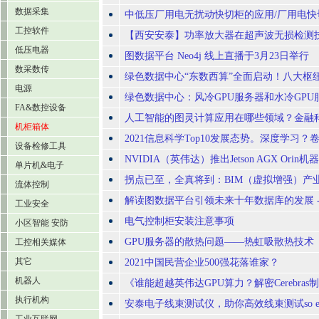
数据采集
中低压厂用电无扰动快切柜的应用/厂用电快切
工控软件
【西安安泰】功率放大器在超声波无损检测
低压电器
图数据平台 Neo4j 线上直播于3月23日举行
数采数传
绿色数据中心“东数西算”全面启动！八大枢纽
电源
绿色数据中心：风冷GPU服务器和水冷GPU
FA&数控设备
人工智能的图灵计算应用在哪些领域？金融
机柜箱体
2021信息科学Top10发展态势。深度学习
设备检修工具
NVIDIA（英伟达）推出Jetson AGX Or
单片机&电子
拐点已至，全真将到：BIM（虚拟增强）产
流体控制
解读图数据平台引领未来十年数据库的发展 - Neo4j
工业安全
电气控制柜安装注意事项
小区智能 安防
GPU服务器的散热问题——热虹吸散热技术
工控相关媒体
其它
2021中国民营企业500强花落谁家？
机器人
《谁能超越英伟达GPU算力？解密Cerebras
执行机构
安泰电子线束测试仪，助你高效线束测试so ea