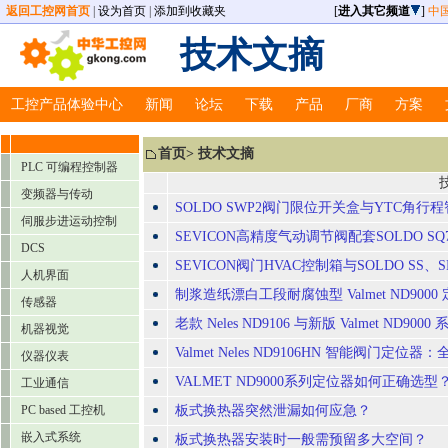
返回工控网首页
|
设为首页
|
添加到收藏夹
[
进入其它频道
]
中
技术文摘
工控产品体验中心
新闻
论坛
下载
产品
厂商
方案
首页
>
技术文摘
PLC 可编程控制器
变频器与传动
SOLDO SWP2阀门限位开关盒与YTC角行程智
伺服步进运动控制
SEVICON高精度气动调节阀配套SOLDO 
DCS
SEVICON阀门HVAC控制箱与SOLDO SS
人机界面
制浆造纸漂白工段耐腐蚀型 Valmet ND90
传感器
老款 Neles ND9106 与新版 Valmet ND
机器视觉
Valmet Neles ND9106HN 智能阀门
仪器仪表
VALMET ND9000系列定位器如何正确
工业通信
PC based 工控机
板式换热器突然泄漏如何应急？
嵌入式系统
板式换热器安装时一般需预留多大空间？