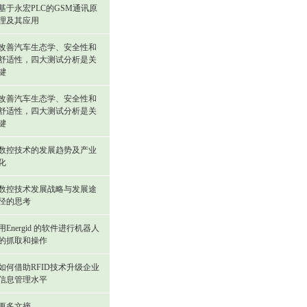
基于永宏PLC的GSM通讯原
理及其应用
改善汽车生态学、安全性和
舒适性，四大测试分析是关
键
改善汽车生态学、安全性和
舒适性，四大测试分析是关
键
数控技术的发展趋势及产业
化
数控技术发展战略与发展途
径的思考
用Energid 的软件进行机器人
的抓取和操作
如何借助RFID技术升级企业
信息管理水平
更多文摘...