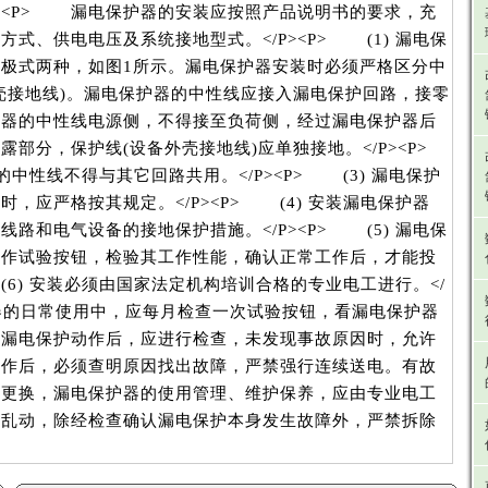
P><P> 漏电保护器的安装应按照产品说明书的要求，充
式、供电电压及系统接地型式。</P><P> (1) 漏电保
极式两种，如图1所示。漏电保护器安装时必须严格区分中
壳接地线)。漏电保护器的中性线应接入漏电保护回路，接零
护器的中性线电源侧，不得接至负荷侧，经过漏电保护器后
露部分，保护线(设备外壳接地线)应单独接地。</P><P>
侧的中性线不得与其它回路共用。</P><P> (3) 漏电保护
，应严格按其规定。</P><P> (4) 安装漏电保护器
路和电气设备的接地保护措施。</P><P> (5) 漏电保
操作试验按钮，检验其工作性能，确认正常工作后，才能投
 (6) 安装必须由国家法定机构培训合格的专业电工进行。</
器的日常使用中，应每月检查一次试验按钮，看漏电保护器
中漏电保护动作后，应进行检查，未发现事故原因时，允许
动作后，必须查明原因找出故障，严禁强行连续送电。有故
时更换，漏电保护器的使用管理、维护保养，应由专业电工
得乱动，除经检查确认漏电保护本身发生故障外，严禁拆除