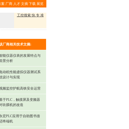
方案
厂商
人才
文摘
下载
展览
工控搜索 快.专.准
该厂商相关技术文摘:
智能仪器仪表的发展特点与
前景分析
电动机性能虚拟仪器测试系
统设计与实现
视频监控护航高铁安全运营
基于PLC，触摸屏及变频器
对吹膜机的改造
永宏PLC应用于自助图书借
还终端机