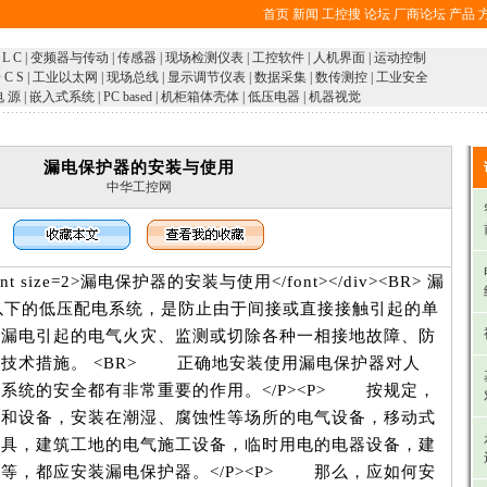
首页
新闻
工控搜
论坛
厂商论坛
产品
 L C
|
变频器与传动
|
传感器
|
现场检测仪表
|
工控软件
|
人机界面
|
运动控制
 C S
|
工业以太网
|
现场总线
|
显示调节仪表
|
数据采集
|
数传测控
|
工业安全
电 源
|
嵌入式系统
|
PC based
|
机柜箱体壳体
|
低压电器
|
机器视觉
漏电保护器的安装与使用
中华工控网
><font size=2>漏电保护器的安装与使用</font></div><BR> 漏
V以下的低压配电系统，是防止由于间接或直接接触引起的单
于漏电引起的电气火灾、监测或切除各种一相接地故障、防
技术措施。 <BR> 正确地安装使用漏电保护器对人
系统的安全都有非常重要的作用。</P><P> 按规定，
路和设备，安装在潮湿、腐蚀性等场所的电气设备，移动式
工具，建筑工地的电气施工设备，临时用电的电器设备，建
等，都应安装漏电保护器。</P><P> 那么，应如何安