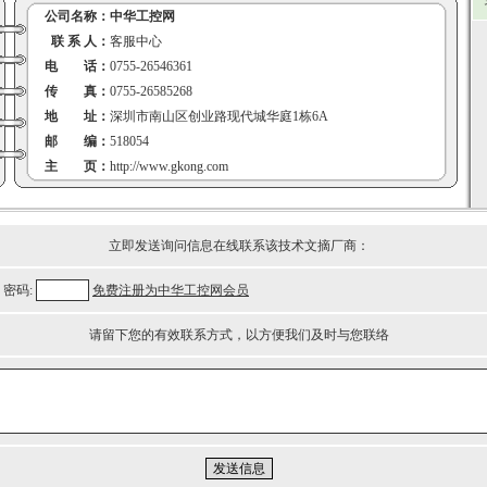
公司名称：
中华工控网
联 系 人：
客服中心
电 话：
0755-26546361
传 真：
0755-26585268
地 址：
深圳市南山区创业路现代城华庭1栋6A
邮 编：
518054
主 页：
http://www.gkong.com
立即发送询问信息在线联系该技术文摘厂商：
密码:
免费注册为中华工控网会员
请留下您的有效联系方式，以方便我们及时与您联络