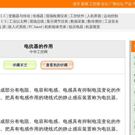
首页
新闻
工控搜
论坛
厂商论坛
产品
 L C
|
变频器与传动
|
传感器
|
现场检测仪表
|
工控软件
|
人机界面
|
运动控制
 C S
|
工业以太网
|
现场总线
|
显示调节仪表
|
数据采集
|
数传测控
|
工业安全
电 源
|
嵌入式系统
|
PC based
|
机柜箱体壳体
|
低压电器
|
机器视觉
电抗器的作用
中华工控网
部分有电阻、电容和电感。电感具有抑制电流变化的作
相。把具有电感作用的绕线式的静止感应装置称为电抗器。
）
部分有电阻、电容和电感。电感具有抑制电流变化的作
相。把具有电感作用的绕线式的静止感应装置称为电抗器。