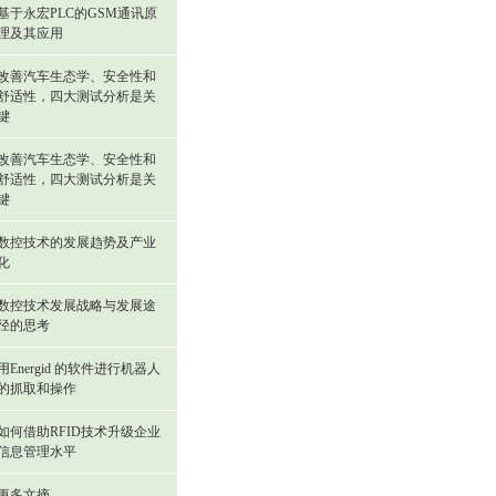
基于永宏PLC的GSM通讯原
理及其应用
改善汽车生态学、安全性和
舒适性，四大测试分析是关
键
改善汽车生态学、安全性和
舒适性，四大测试分析是关
键
数控技术的发展趋势及产业
化
数控技术发展战略与发展途
径的思考
用Energid 的软件进行机器人
的抓取和操作
如何借助RFID技术升级企业
信息管理水平
更多文摘...