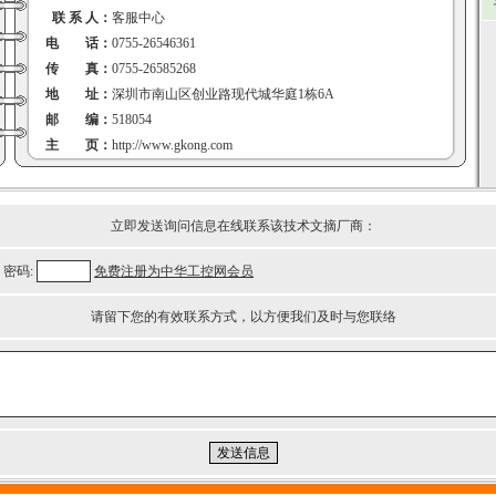
联 系 人：
客服中心
电 话：
0755-26546361
传 真：
0755-26585268
地 址：
深圳市南山区创业路现代城华庭1栋6A
邮 编：
518054
主 页：
http://www.gkong.com
立即发送询问信息在线联系该技术文摘厂商：
密码:
免费注册为中华工控网会员
请留下您的有效联系方式，以方便我们及时与您联络