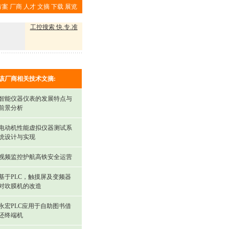
方案
厂商
人才
文摘
下载
展览
工控搜索 快.专.准
该厂商相关技术文摘:
智能仪器仪表的发展特点与
前景分析
电动机性能虚拟仪器测试系
统设计与实现
视频监控护航高铁安全运营
基于PLC，触摸屏及变频器
对吹膜机的改造
永宏PLC应用于自助图书借
还终端机