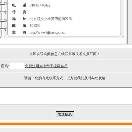
电 话：
010-61446422
传 真：
地 址：
北京顺义北小营府前街22号
邮 编：
101399
主 页：
http://www.bjjkzc.com.cn
立即发送询问信息在线联系该技术文摘厂商：
密码:
免费注册为中华工控网会员
请留下您的有效联系方式，以方便我们及时与您联络