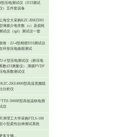
4型压电测试仪（D33测试
仪）五件套设备
上海交大采购KZC-BMZD01
型薄膜介电常数（ε）及损耗
测试仪（tgd）测试仪一套
新推：ZJ-4型精密D33测试仪
在环形压电曲面测试
ZJ-4 型压电测试仪（静压电
系数d33测量仪）,薄膜PVDF
压电系数测试仪
JKZC-ZKE4000型高温宽频阻
抗分析仪
FTTD-5000B型高低温铁电测
试仪
天津理工大学采购FTLS-100
型小型柔性拉伸测试系统
更多文摘...