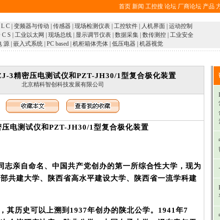
首页
新闻
工控搜
论坛
厂商论坛
产品
 L C
|
变频器与传动
|
传感器
|
现场检测仪表
|
工控软件
|
人机界面
|
运动控制
 C S
|
工业以太网
|
现场总线
|
显示调节仪表
|
数据采集
|
数传测控
|
工业安全
电 源
|
嵌入式系统
|
PC based
|
机柜箱体壳体
|
低压电器
|
机器视觉
J-3精密压电测试仪和PZT-JH30/1型复合极化装置
北京精科智创科技发展有限公司
压电测试仪和PZT-JH30/1型复合极化装置
志亲自命名、中国共产党创办的第一所综合性大学，现为
育部共建大学、陕西省高水平建设大学、陕西省一流学科建
月，其历史可以上溯到1937年创办的陕北公学。1941年7