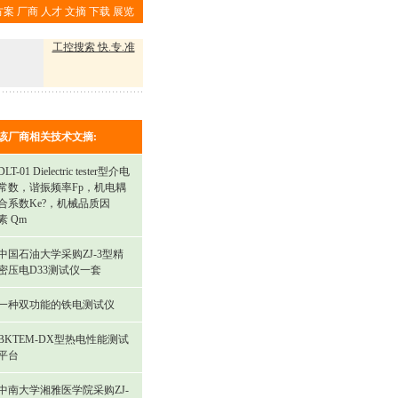
方案
厂商
人才
文摘
下载
展览
工控搜索 快.专.准
该厂商相关技术文摘:
DLT-01 Dielectric tester型介电
常数，谐振频率Fp，机电耦
合系数Ke?，机械品质因
素 Qm
中国石油大学采购ZJ-3型精
密压电D33测试仪一套
一种双功能的铁电测试仪
BKTEM-DX型热电性能测试
平台
中南大学湘雅医学院采购ZJ-