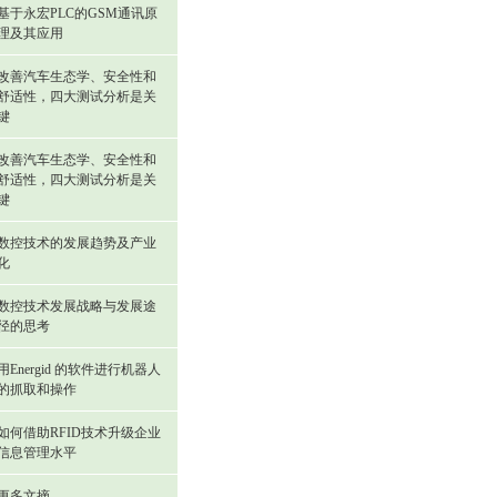
基于永宏PLC的GSM通讯原
理及其应用
改善汽车生态学、安全性和
舒适性，四大测试分析是关
键
改善汽车生态学、安全性和
舒适性，四大测试分析是关
键
数控技术的发展趋势及产业
化
数控技术发展战略与发展途
径的思考
用Energid 的软件进行机器人
的抓取和操作
如何借助RFID技术升级企业
信息管理水平
更多文摘...