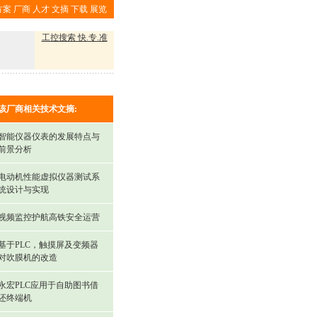
方案
厂商
人才
文摘
下载
展览
工控搜索 快.专.准
该厂商相关技术文摘:
智能仪器仪表的发展特点与
前景分析
电动机性能虚拟仪器测试系
统设计与实现
视频监控护航高铁安全运营
基于PLC，触摸屏及变频器
对吹膜机的改造
永宏PLC应用于自助图书借
还终端机