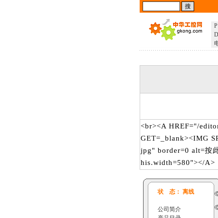
P
D
<br><A HREF="/edito
GET=_blank><IMG SRC
jpg" border=0 alt=
his.width=580"></A>
状 态： 离线
公司简介