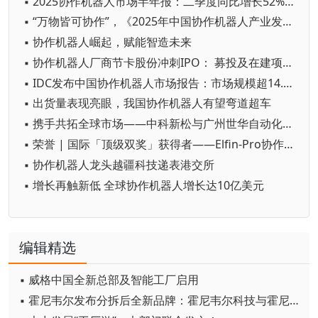
▪ 2025协作机器人市场半年报：二季度同比增长52%！各行业增长提速，码垛、焊接场景表现亮眼
▪ “万物皆可协作”，《2025年中国协作机器人产业发展蓝皮书》正式发布
▪ 协作机器人崛起，赋能智造未来
▪ 协作机器人厂商节卡股份冲刺IPO： 募投及在建项目产能大幅增加
▪ IDC发布中国协作机器人市场报告：市场规模超14.8亿元，出货量超3万台
▪ 出货量表现亮眼，我国协作机器人有望弯道超车
▪ 携手共拓全球市场——中科新松与广州世华自动化科技有限公司签署战略合作协议！
▪ 荣誉 | 国际「顶级双奖」获得者——Elfin-Pro协作机器人
▪ 协作机器人龙头越疆科技递表港交所
▪ 增长再触新低 全球协作机器人增长达10亿美元
编辑精选
▪ 威格中国全新总部及智能工厂启用
▪ 霍尼韦尔发布分拆后全新品牌：霍尼韦尔科技与霍尼韦尔航空航天