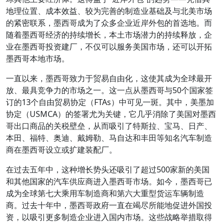
地理位置、成本效益、较为完善的制造业基础及与北美市场
的紧密联系，墨西哥成为了众多企业近岸外包的首选地。而
随着墨西哥经济的持续增长，本土市场潜力的持续释放，企
业在墨西哥投资建厂，不仅可以服务美国市场，还可以开拓
墨西哥本地市场。
一直以来，墨西哥致力于贸易自由化，这使其成为全球最开
放、最具竞争力的市场之一。这一点从墨西哥与50个国家签
订的13个自由贸易协定（FTAs）中可见一斑。其中，美墨加
协定（USMCA）的签署尤为关键，它几乎消除了美国对墨西
哥出口商品的关税壁垒，从而吸引了特斯拉、宝马、日产、
本田、福特、奥迪、戴姆勒、马自达和丰田等知名汽车制造
商在墨西哥设立或扩建装配厂。
在过去五年中，这种增长势头还吸引了超过500家新的美国
和其他国家的汽车供应商进入墨西哥市场。如今，墨西哥已
成为全球第七大乘用车制造商和第六大重型货运车辆制造
商。过去十年中，墨西哥政府一直在竭尽所能地促进外国投
资，以吸引更多制造企业进入国内市场。这些战略举措取得