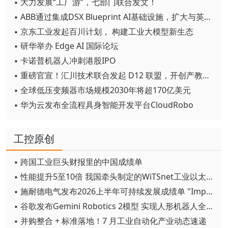
▪ 大力发展“工厂游”，七部门联合发文！
▪ ABB通过集成DSX Blueprint AI基础设施，扩大与英伟达的合作
▪ 京东工业发起百川计划， 构建工业大模型新生态
▪ 研华举办 Edge AI 国际论坛
▪ 卡诺普机器人冲刺港股IPO
▪ 重磅官宣！汇川技术联合发起 D12 联盟，开创产教融合新范式
▪ 全球低压变频器市场规模2030年将超170亿美元
▪ 华为云发布全流程具身智能开发平台CloudRobo
工控原创
▪ 跨国工业巨头财报里的中国成绩单
▪ 性能提升5至10倍 我国牵头制定的WiTSnet工业以太网国际标准正式发布
▪ 施耐德电气发布2026上半年可持续发展成绩单 "Impact 2030"路线图开局稳健
▪ 谷歌发布Gemini Robotics 2模型 实现人形机器人全身智能控制突破
▪ 并购整合 + 标准落地！7 月工业自动化产业动态速递