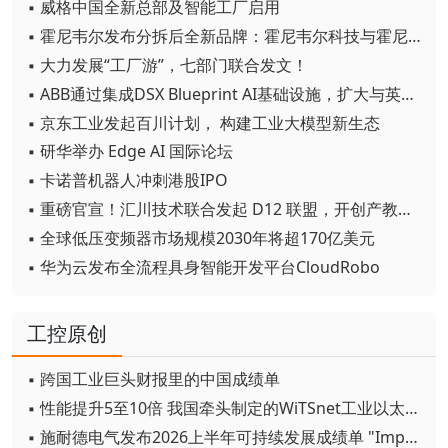
▪ 威格中国全新总部及智能工厂启用
▪ 霍尼韦尔发布分拆后全新品牌：霍尼韦尔科技与霍尼韦尔航空航天
▪ 大力发展“工厂游”，七部门联合发文！
▪ ABB通过集成DSX Blueprint AI基础设施，扩大与英伟达的合作
▪ 京东工业发起百川计划， 构建工业大模型新生态
▪ 研华举办 Edge AI 国际论坛
▪ 卡诺普机器人冲刺港股IPO
▪ 重磅官宣！汇川技术联合发起 D12 联盟，开创产教融合新范式
▪ 全球低压变频器市场规模2030年将超170亿美元
▪ 华为云发布全流程具身智能开发平台CloudRobo
工控原创
▪ 跨国工业巨头财报里的中国成绩单
▪ 性能提升5至10倍 我国牵头制定的WiTSnet工业以太网国际标准正式发布
▪ 施耐德电气发布2026上半年可持续发展成绩单 "Impact 2030"路线图开局稳健