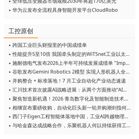
▪ 全球低压变频器市场规模2030年将超170亿美元
▪ 华为云发布全流程具身智能开发平台CloudRobo
工控原创
▪ 跨国工业巨头财报里的中国成绩单
▪ 性能提升5至10倍 我国牵头制定的WiTSnet工业以太网国际标准正式发布
▪ 施耐德电气发布2026上半年可持续发展成绩单 "Impact 2030"路线图开局稳健
▪ 谷歌发布Gemini Robotics 2模型 实现人形机器人全身智能控制突破
▪ 并购整合 + 标准落地！7 月工业自动化产业动态速递
▪ 汇川技术首次披露AI战略进展：从两个方面推动“AI业务化”落地
▪ 聚焦智造新机遇！2026 青岛数字化及智能制造技术论坛圆满落幕
▪ 相继宣布重磅收购，自动化巨头新一轮并购潮剑指何方？
▪ 西门子Eigen工程智能体落地中国，工业AI跨越物理世界“确定性”拐点
▪ 与哈金森达成战略合作，乐聚机器人何以持续获得工业巨头青睐？