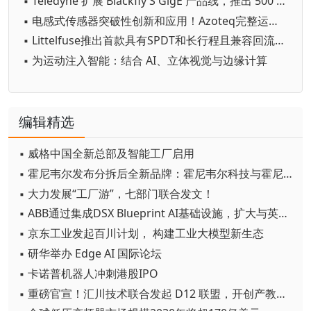
▪ Teledyne 扩展 Blackfly S GigE 产品线，推出 500 万像素卷帘快门相机
▪ 电感式传感器突破性创新和应用！Azoteq完整运动键盘传感器模块荣获MIDI 2.0创新大奖
▪ Littelfuse推出首款具有SPDT和长行程且兼容回流焊接的发光轻触开关
▪ 为运动注入智能：结合 AI、立体视觉与边缘计算
编辑精选
▪ 威格中国全新总部及智能工厂启用
▪ 霍尼韦尔发布分拆后全新品牌：霍尼韦尔科技与霍尼韦尔航空航天
▪ 大力发展“工厂游”，七部门联合发文！
▪ ABB通过集成DSX Blueprint AI基础设施，扩大与英伟达的合作
▪ 京东工业发起百川计划， 构建工业大模型新生态
▪ 研华举办 Edge AI 国际论坛
▪ 卡诺普机器人冲刺港股IPO
▪ 重磅官宣！汇川技术联合发起 D12 联盟，开创产教融合新范式