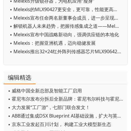
▪ Melexis升级锁存器，为电机应用“瘦身”
▪ Melexis的MLX90427更安全，更可靠，性能更高且成本更低
▪ Melexis宣布任命两名新董事会成员，进一步呈现对亚太地区的投资承诺
▪ 解锁机器人未来趋势，把握传感集成之道——Melexis推出电子指南
▪ Melexis宣布中国战略新动向，强调供应链的本地化
▪ Melexis：把握亚洲机遇，迈向稳健发展
▪ Melexis推出32×24红外阵列传感器芯片MLX90642，树立热成像感应技术的新标杆
编辑精选
▪ 威格中国全新总部及智能工厂启用
▪ 霍尼韦尔发布分拆后全新品牌：霍尼韦尔科技与霍尼韦尔航空航天
▪ 大力发展“工厂游”，七部门联合发文！
▪ ABB通过集成DSX Blueprint AI基础设施，扩大与英伟达的合作
▪ 京东工业发起百川计划， 构建工业大模型新生态