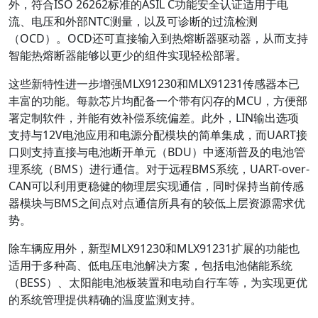
外，符合ISO 26262标准的ASIL C功能安全认证适用于电
流、电压和外部NTC测量，以及可诊断的过流检测
（OCD）。OCD还可直接输入到热熔断器驱动器，从而支持
智能热熔断器能够以更少的组件实现轻松部署。
这些新特性进一步增强MLX91230和MLX91231传感器本已
丰富的功能。每款芯片均配备一个带有闪存的MCU，方便部
署定制软件，并能有效补偿系统偏差。此外，LIN输出选项
支持与12V电池应用和电源分配模块的简单集成，而UART接
口则支持直接与电池断开单元（BDU）中逐渐普及的电池管
理系统（BMS）进行通信。对于远程BMS系统，UART-over-
CAN可以利用更稳健的物理层实现通信，同时保持当前传感
器模块与BMS之间点对点通信所具有的较低上层资源需求优
势。
除车辆应用外，新型MLX91230和MLX91231扩展的功能也
适用于多种高、低电压电池解决方案，包括电池储能系统
（BESS）、太阳能电池板装置和电动自行车等，为实现更优
的系统管理提供精确的温度监测支持。