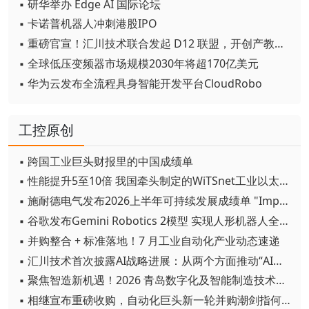
▪ 研华举办 Edge AI 国际论坛
▪ 卡诺普机器人冲刺港股IPO
▪ 重磅官宣！汇川技术联合发起 D12 联盟，开创产教融合新范式
▪ 全球低压变频器市场规模2030年将超170亿美元
▪ 华为云发布全流程具身智能开发平台CloudRobo
工控原创
▪ 跨国工业巨头财报里的中国成绩单
▪ 性能提升5至10倍 我国牵头制定的WiTSnet工业以太网国际标准正式发布
▪ 施耐德电气发布2026上半年可持续发展成绩单 "Impact 2030"路线图开局稳健
▪ 谷歌发布Gemini Robotics 2模型 实现人形机器人全身智能控制突破
▪ 并购整合 + 标准落地！7 月工业自动化产业动态速递
▪ 汇川技术首次披露AI战略进展：从两个方面推动“AI业务化”落地
▪ 聚焦智造新机遇！2026 青岛数字化及智能制造技术论坛圆满落幕
▪ 相继宣布重磅收购，自动化巨头新一轮并购潮剑指何方？