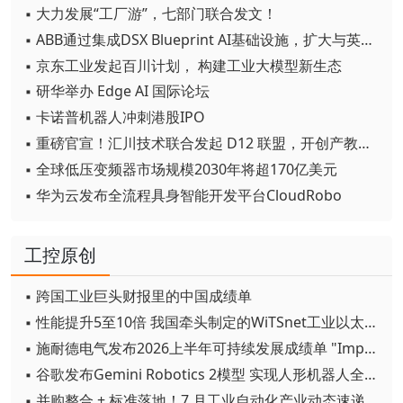
▪ 大力发展“工厂游”，七部门联合发文！
▪ ABB通过集成DSX Blueprint AI基础设施，扩大与英伟达的合作
▪ 京东工业发起百川计划， 构建工业大模型新生态
▪ 研华举办 Edge AI 国际论坛
▪ 卡诺普机器人冲刺港股IPO
▪ 重磅官宣！汇川技术联合发起 D12 联盟，开创产教融合新范式
▪ 全球低压变频器市场规模2030年将超170亿美元
▪ 华为云发布全流程具身智能开发平台CloudRobo
工控原创
▪ 跨国工业巨头财报里的中国成绩单
▪ 性能提升5至10倍 我国牵头制定的WiTSnet工业以太网国际标准正式发布
▪ 施耐德电气发布2026上半年可持续发展成绩单 "Impact 2030"路线图开局稳健
▪ 谷歌发布Gemini Robotics 2模型 实现人形机器人全身智能控制突破
▪ 并购整合 + 标准落地！7 月工业自动化产业动态速递