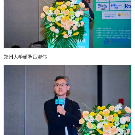
郑州大学硕导吕娜伟