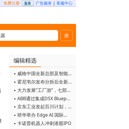
免费注册
广告服务
|
客服中心
搜
编辑精选
▪ 威格中国全新总部及智能工厂启用
▪ 霍尼韦尔发布分拆后全新品牌：霍尼韦尔科技与霍尼韦尔航空航天
▪ 大力发展“工厂游”，七部门联合发文！
历
▪ ABB通过集成DSX Blueprint AI基础设施，扩大与英伟达的合作
▪ 京东工业发起百川计划， 构建工业大模型新生态
▪ 研华举办 Edge AI 国际论坛
增
▪ 卡诺普机器人冲刺港股IPO