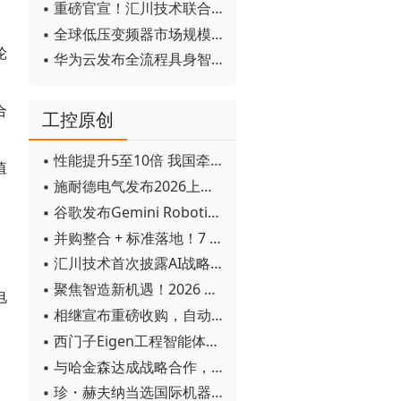
▪ 重磅官宣！汇川技术联合发起 D12 联盟，开创产教融合新范式
▪ 全球低压变频器市场规模2030年将超170亿美元
轮
▪ 华为云发布全流程具身智能开发平台CloudRobo
合
工控原创
▪ 性能提升5至10倍 我国牵头制定的WiTSnet工业以太网国际标准正式发布
值
▪ 施耐德电气发布2026上半年可持续发展成绩单 "Impact 2030"路线图开局稳健
▪ 谷歌发布Gemini Robotics 2模型 实现人形机器人全身智能控制突破
▪ 并购整合 + 标准落地！7 月工业自动化产业动态速递
▪ 汇川技术首次披露AI战略进展：从两个方面推动“AI业务化”落地
▪ 聚焦智造新机遇！2026 青岛数字化及智能制造技术论坛圆满落幕
电
▪ 相继宣布重磅收购，自动化巨头新一轮并购潮剑指何方？
▪ 西门子Eigen工程智能体落地中国，工业AI跨越物理世界“确定性”拐点
▪ 与哈金森达成战略合作，乐聚机器人何以持续获得工业巨头青睐？
▪ 珍・赫夫纳当选国际机器人联合会新任主席