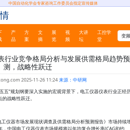
中国自动化学会专家咨询工作委员会指定宣传媒体
情
下
产
方
文
展
视
大讲
工控学
载
品
案
摘
览
频
坛
堂
仪表行业竞争格局分析与发展供需格局趋势预
测，战略性跃迁
kong.com 2025-11-26 11:24
来源：中研网
十五五”规划纲要深入实施的宏观背景下，电工仪器仪表行业正经
点的战略性跃迁。
0年电工仪器市场发展现状调查及供需格局分析预测报告》市场持续
30年，中国电工仪器仪表市场规模将以年均复合增长率(CAGR)约