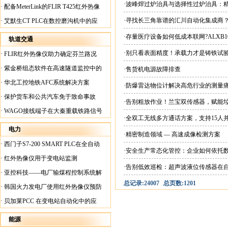
案
·波峰焊过炉治具与选择性过炉治具：
·
配备MeterLink的FLIR T425红外热像
仪帮助Medite Europe Ltd加快红外检测
·寻找长三角靠谱的汇川自动化集成商
·
艾默生CT PLC在数控磨沟机中的应
工作速度
能”？
用
·存量医疗设备如何低成本联网?ALXB1
轨道交通
·别只看表面精度！承载力才是铸铁试
·
FLIR红外热像仪助力确定芬兰路况
·
紫金桥组态软件在高速隧道监控中的
·售货机电源故障排查
应用
·
华北工控地铁AFC系统解决方案
·防爆雷达物位计解决高危行业的测量
·
保护货车和公共汽车免于致命事故
·告别粗放作业！兰宝双传感器，赋能
·
WAGO接线端子在大秦重载铁路信号
·全双工无线多方通话方案，支持15人
楼设备中的应用
电力
·精密制造领域 — 高速成像检测方案
·
西门子S7-200 SMART PLC在全自动
·安全生产常态化管控：企业如何依托
蓄电池短路内阻检测机上的应用
·
红外热像仪用于变电站监测
·告别低效巡检：超声波液位传感器在
·
亚控科技——电厂输煤程控制系统解
总记录:24007
总页数:1201
决方案
·
韩国火力发电厂使用红外热像仪预防
火灾
·
贝加莱PCC 在变电站自动化中的应
用
能源