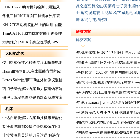
昆仑通态
昆仑纵横
莱姆
雷子克
利德华
·
FLIR TG275助你提前检测，规避风
士
施克
施迈赛
世纪星
松下
威达电
威
险！
·
华北工控RICH系列工控机在汽车安
腾
永宏
宇电
詹佛斯
全检测行业中的应用
·
RFID 在发动机装配线上的应用 新能
源汽车爆炸频发？
解决方案
·
TwinCAT IoT 助力优化智能车辆修理
解决方案
·
方案推介 | SICK车身定位系统BPS
·电机测试数据“飘了”？别只盯电机，
太阳能光伏
·
使用热成像技术检查屋顶太阳能电池
·锥形仓底部料位为什么容易出现测量
板
·
Haiwell(海为)PLC在太阳能方面的应
·全网锁定！2026楼宇自控与能耗监
用
·
Ikaros Solar使用FLIR红外热像仪监控
·西克 基于3D视觉的智能拆垛软硬件
已装太阳能电池板
·
西门子综合解决方案助力福建钧石能
·‍研华PPC-6121工业平板电脑在汽
源飞速发展
·
研华太阳发电自动光源跟踪系统方案
·申讯 Shenxun｜无人场站调度难题
机床
·检测数据忽大忽小？大概率测量平台
·
中达自动化解决方案助推机床智能化
·图尔克 RFID实现了食品生产领域的
升级
·
制冷型与非制冷型红外热成像在ICI
·智能温振一体传感器电机双轴温度在
工厂内完美配合
·
非常紧凑且灵活的刀具运送 解决方