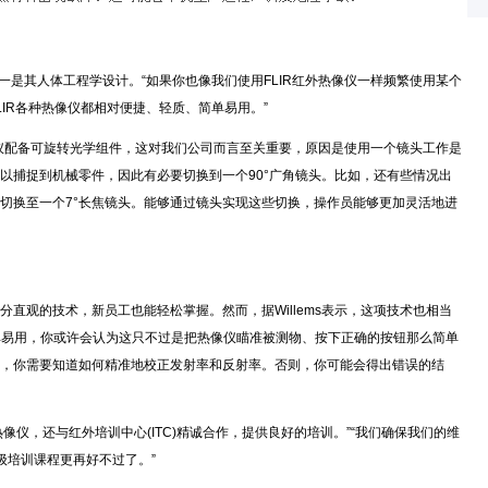
仪的原因之一是其人体工程学设计。“如果你也像我们使用FLIR红外热像仪一样频繁使用某个
IR各种热像仪都相对便捷、轻质、简单易用。”
热像仪配备可旋转光学组件，这对我们公司而言至关重要，原因是使用一个镜头工作是
以捕捉到机械零件，因此有必要切换到一个90°广角镜头。比如，还有些情况出
切换至一个7°长焦镜头。能够通过镜头实现这些切换，操作员能够更加灵活地进
直观的技术，新员工也能轻松掌握。然而，据Willems表示，这项技术也相当
像仪简单易用，你或许会认为这只不过是把热像仪瞄准被测物、按下正确的按钮那么简单
，你需要知道如何精准地校正发射率和反射率。否则，你可能会得出错误的结
红外热像仪，还与红外培训中心(ITC)精诚合作，提供良好的培训。”“我们确保我们的维
级培训课程更再好不过了。”