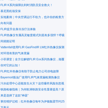
FLIR K系列保障比利时消防员安全救火！
慕尼黑机场安保
实地案例｜中央空调运行不给力，也许你的检查方
向有问题
FLIR提升全身冷冻疗法体验
FLIR热像仪专属高灵敏度模式到底有多强悍？呼吸
间就能证明
Vattenfall使用FLIR GasFindIR LW红外热像仪探测
对环境有害的气体泄漏
小菲课堂｜全方位解锁FLIR Exx系列热像仪，颠覆
你对它的认知！
FLIR红外热像仪有助于防止电力公司供电故障
Bayernoil炼油厂使用FLIR气体泄漏检测热像仪
污水处理中心还能发生火灾？这些爆炸风险别忽视
铁路检修指南｜为何欧洲铁路安全性显著提高？原
来是选择了这款“神器”
掌控维护过程：红外热像仪每年为伊顿集团节约25
万美元