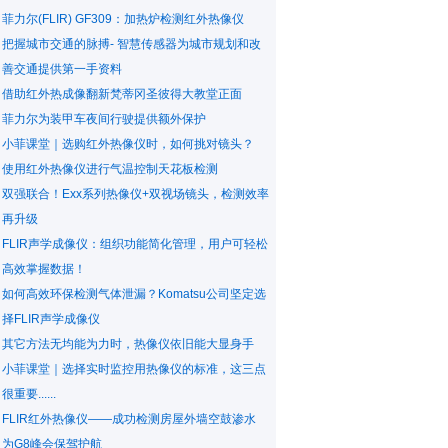
菲力尔(FLIR) GF309：加热炉检测红外热像仪
把握城市交通的脉搏- 智慧传感器为城市规划和改
善交通提供第一手资料
借助红外热成像翻新梵蒂冈圣彼得大教堂正面
菲力尔为装甲车夜间行驶提供额外保护
小菲课堂｜选购红外热像仪时，如何挑对镜头？
使用红外热像仪进行气温控制天花板检测
双强联合！Exx系列热像仪+双视场镜头，检测效率
再升级
FLIR声学成像仪：组织功能简化管理，用户可轻松
高效掌握数据！
如何高效环保检测气体泄漏？Komatsu公司坚定选
择FLIR声学成像仪
其它方法无均能为力时，热像仪依旧能大显身手
小菲课堂｜选择实时监控用热像仪的标准，这三点
很重要......
FLIR红外热像仪——成功检测房屋外墙空鼓渗水
为G8峰会保驾护航