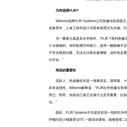
为何选择FLIR?
Willems选择FLIR Systems公司热像
设备零件，人体工程学设计与简单易用尤为关键。FL
另一重要元素是其光学组件。“FLIR T系列
十分困难的。有时检测空间很小，使用一幅图像不足
于安全隐患问题，无法太过靠近被测物，这时有必要
行作业。”
培训的重要性
实际上，热成像技术是一项看得见，摸得着、十分
具有迷惑性。Willems解释道：“FLIR红外热
而已。然而，知道自己真正在做什么至关重要。比如
论。”
因此，FLIR Systems不仅提供首屈一指的
护顾问至少都接受过ITC一级培训课程，能够接受二