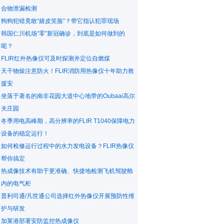
合物泄漏检测
狗狗犯错竟敢“嬉皮笑脸”？带它指认犯罪现场
韩国仁川机场“零”新冠确诊，到底是如何做到的
呢？
FLIR红外热像仪可及时探测并定位自燃煤
天干物燥注意防火！FLIR消防用热像仪十年助力救
援安
坐落于著名的南非花园大道中心地带的Oubaai高尔
夫庄园
冬季用电高峰期，高分辨率的FLIR T1040保障电力
设备的稳定运行！
如何检修运行过程中的水力发电设备？FLIR热像仪
帮你搞定
热成像技术有助于更准确、快捷地检测飞机驾驶舱
内的电气柜
普利司通/凡世通公司选择红外热像仪开展预防性维
护与研发
加莱港部署安防监控热成像仪