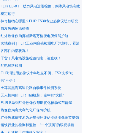
FLIR E8-XT：助力风电运维检修，保障风电场高效
稳定运行
神奇植物在哪里？FLIR T530专业热像仪助力研究
自发热的恒温植物
红外热像仪为挪威斯塔万格变电所保驾护航
实地案例｜FLIR工业内窥镜检测电厂汽轮机，看清
各部件内部状况！
干货｜风电场设施检验指南，请查收！
配电线路检测
FLIR消防用热像仪十年屹立不倒，FSX技术“功
劳”不少！
土耳其黑海高速公路自动事件检测系统
无人机内的FLIR Tau机芯：空中的“火眼”
FLIR B系列红外热像仪帮助优化被动式节能屋
热像仪为意大利气化厂保驾护航
红外热成像技术为房屋损坏评估提供图像细节增强
钢铁行业的检测和监控：“一个顶俩”的双视场镜
头，让巡检工作快捷又安全！