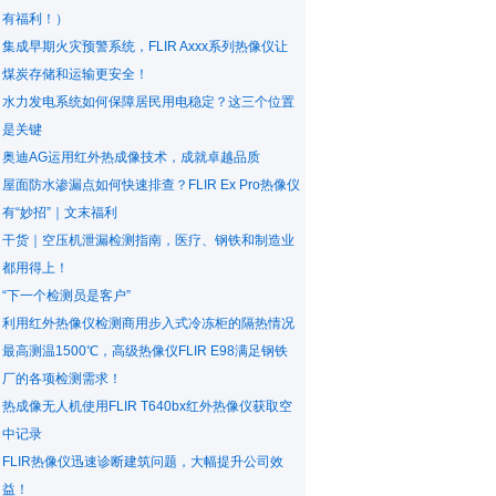
有福利！）
集成早期火灾预警系统，FLIR Axxx系列热像仪让
煤炭存储和运输更安全！
水力发电系统如何保障居民用电稳定？这三个位置
是关键
奥迪AG运用红外热成像技术，成就卓越品质
屋面防水渗漏点如何快速排查？FLIR Ex Pro热像仪
有“妙招”｜文末福利
干货｜空压机泄漏检测指南，医疗、钢铁和制造业
都用得上！
“下一个检测员是客户”
利用红外热像仪检测商用步入式冷冻柜的隔热情况
最高测温1500℃，高级热像仪FLIR E98满足钢铁
厂的各项检测需求！
热成像无人机使用FLIR T640bx红外热像仪获取空
中记录
FLIR热像仪迅速诊断建筑问题，大幅提升公司效
益！