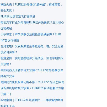
秋防火患｜FLIR红外热像仪“显神威”：精准预警，
安全无忧！
FLIR助力超音速飞行器研发
电动汽车行业为何青睐FLIR红外热像仪？五大核心
优势揭秘
小菲课堂｜声学成像仪还能检测机械故障？FLIR
Si2告诉你答案
台湾发电厂又双叒叕发生事故停电，电厂安全运营
该如何保障？
智慧消防：实时监控物体升温情况，实现早期的火
灾预警！
美国机器人比赛节目太“残暴”？FLIR红外热像仪保
障各方安全
危险的汽轮机检修还能不停工？FLIR产品让您实现
设备停机导致损失惨重？FLIR红外自动化解决方案
了解一下
实地案例｜FLIR C2红外热像仪——地暖漏水检测
的必备工具