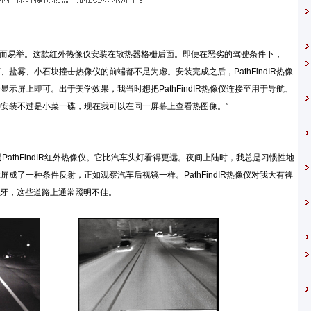
外热像仪的安装轻而易举。这款红外热像仪安装在散热器格栅后面。即便在恶劣的驾驶条件下，
雨打、盐雾、小石块撞击热像仪的前端都不足为虑。安装完成之后，PathFindIR热像
示屏上即可。出于美学效果，我当时想把PathFindIR热像仪连接至用于导航、
种安装不过是小菜一碟，现在我可以在同一屏幕上查看热图像。”
用PathFindIR红外热像仪。它比汽车头灯看得更远。夜间上陆时，我总是习惯性地
显示屏成了一种条件反射，正如观察汽车后视镜一样。PathFindIR热像仪对我大有裨
牙，这些道路上通常照明不佳。