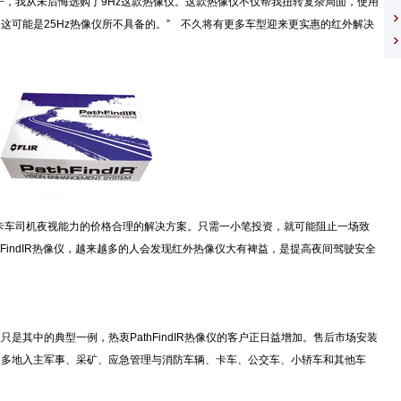
过一阵子，我从未后悔选购了9Hz这款热像仪。这款热像仪不仅帮我扭转复杂局面，使用
转售。这可能是25Hz热像仪所不具备的。” 不久将有更多车型迎来更实惠的红外解决
交车或卡车司机夜视能力的价格合理的解决方案。只需一小笔投资，就可能阻止一场致
hFindIR热像仪，越来越多的人会发现红外热像仪大有裨益，是提高夜间驾驶安全
像仪只是其中的典型一例，热衷PathFindIR热像仪的客户正日益增加。售后市场安装
正越来越多地入主军事、采矿、应急管理与消防车辆、卡车、公交车、小轿车和其他车