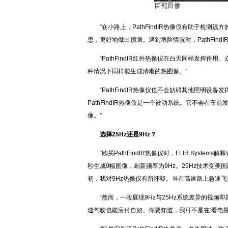
“在小路上，PathFindIR热像仪有助于检
患，更好地做出预测。遇到危险情况时，PathFin
“PathFindIR红外热像仪在白天同样发挥作
种情况下同样能生成清晰的热图像。”
“PathFindIR热像仪也不会妨碍其他照明
PathFindIR热像仪是一个被动系统。它不会在
像。”
选择25Hz还是9Hz？
“购买PathFindIR热像仪时，FLIR Sys
秒生成9幅图像，刷新频率为9Hz。25Hz技术受
初，我对9Hz热像仪有所怀疑。当在高速路上急速飞
“然而，一段展现9Hz与25Hz系统差异的视频
速驾驶也能应付自如。你要知道，我可不是在‘看电视