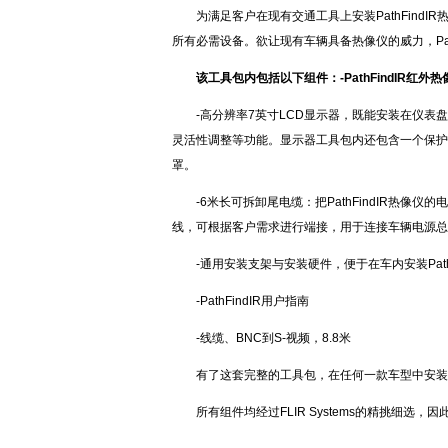
为满足客户在现有交通工具上安装PathFindI
所有必需设备。欲让现有车辆具备热像仪的威力，Pat
该工具包内包括以下组件：-PathFindIR红外热
-高分辨率7英寸LCD显示器，既能安装在仪
灵活性调整等功能。显示器工具包内还包含一个保护
罩。
-6米长可拆卸尾电缆：把PathFindIR热像仪
线，可根据客户需求进行端接，用于连接车辆电源总
-通用安装支架与安装硬件，便于在车内安装Path
-PathFindIR用户指南
-线缆、BNC到S-视频，8.8米
有了这套完整的工具包，在任何一款车型中安装Pa
所有组件均经过FLIR Systems的精挑细