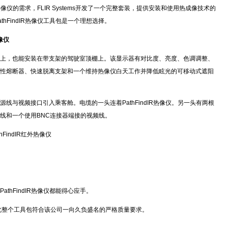
R热像仪的需求，FLIR Systems开发了一个完整套装，提供安装和使用热成像技术的
hFindIR热像仪工具包是一个理想选择。
像仪
表盘上，也能安装在带支架的驾驶室顶棚上。该显示器有对比度、亮度、色调调整、
性熔断器、快速脱离支架和一个维持热像仪白天工作并降低眩光的可移动式遮阳
的电源线与视频接口引入乘客舱。电缆的一头连着PathFindIR热像仪。另一头有两根
线和一个使用BNC连接器端接的视频线。
FindIR红外热像仪
thFindIR热像仪都能得心应手。
选，因此整个工具包符合该公司一向久负盛名的严格质量要求。