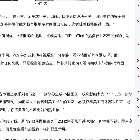
测远方的行人、自行车、泊车或行车。因此，我能更快速地检测、识别潜在的安全隐
dIR红外热像仪能为我争取更多时间做出反应，这意味着我能躲过一劫。”
用。众所周知，太阳刚刚升起时，光线晃眼。而PathFindIR热像仪并不受其影响，这
设备发挥作用。汽车头灯或其他夜视系统十分刺眼，看不清面前的交通状况。而
车前发射任何光线，只是检测细微温差，并将其转化为可看清细枝末节的实时热图
tems解释说市面上该系列有两款。一款每秒生成25幅图像，或刷新频率为25Hz，另一款每
美国政府管制。为把该技术传播到美国以外的国家，必须获得美国商务部的许可。起
奔时，你需要看到不断更新的热图像。”
即刻说服了我。尽管9Hz热图像较之于25Hz热图像不甚‘顺畅’，但性能不错。即使高
’，而是像查看前后视镜一样扫视显示屏。”