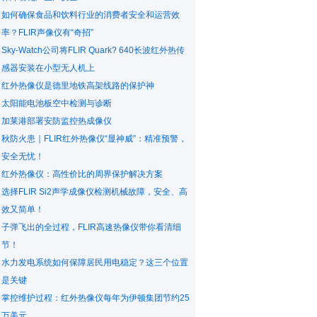
如何确保食品和饮料行业的消费者安全和运营效
率？FLIR声像仪有“奇招”
Sky-Watch公司将FLIR Quark? 640长波红外热传
感器安装在小型无人机上
红外热像仪是德里地铁高架线路的保护神
太阳能电池板空中检测与诊断
加莱港部署安防监控热成像仪
秋防火患｜FLIR红外热像仪“显神威”：精准预警，
安全无忧！
红外热像仪：高性价比的周界保护解决方案
选择FLIR Si2声学成像仪检测机械故障，安全、高
效又简单！
子弹飞出的全过程，FLIR高速热像仪带你看清细
节！
水力发电系统如何保障居民用电稳定？这三个位置
是关键
掌控维护过程：红外热像仪每年为伊顿集团节约25
万美元