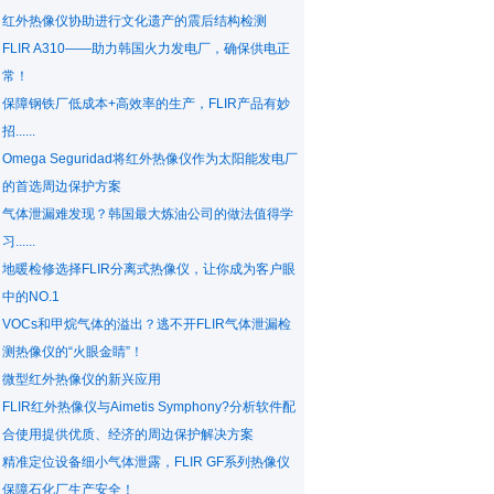
红外热像仪协助进行文化遗产的震后结构检测
FLIR A310——助力韩国火力发电厂，确保供电正
常！
保障钢铁厂低成本+高效率的生产，FLIR产品有妙
招......
Omega Seguridad将红外热像仪作为太阳能发电厂
的首选周边保护方案
气体泄漏难发现？韩国最大炼油公司的做法值得学
习......
地暖检修选择FLIR分离式热像仪，让你成为客户眼
中的NO.1
VOCs和甲烷气体的溢出？逃不开FLIR气体泄漏检
测热像仪的“火眼金睛”！
微型红外热像仪的新兴应用
FLIR红外热像仪与Aimetis Symphony?分析软件配
合使用提供优质、经济的周边保护解决方案
精准定位设备细小气体泄露，FLIR GF系列热像仪
保障石化厂生产安全！