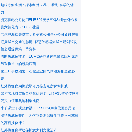
趣味寒假生活：探索红外世界，“看见”科学的魅
力！
捷克供电公司使用FLIR306光学气体红外热像仪检
测六氟化硫（SF6）泄漏
气体泄漏损失惨重，看捷克公用事业公司如何解决
把握城市交通的脉搏- 智慧传感器为城市规划和改
善交通提供第一手资料
借助热成像技术，LUMC研究通过电磁感应对抗关
节置换术中的感染病菌
化工厂事故频发，石化企业的气体泄漏排查很必
要！
红外热像仪为挪威斯塔万格变电所保驾护航
如何实现滑雪板自动化研磨？FLIR A35智能传感器
凭实力征服奥地利集成商
小菲课堂｜视频解锁FLIR Si124声像仪更多用法
揭秘热成像套件：为何它是追踪野生动物不可或缺
的高科技伙伴？
红外热像仪帮助保护意大利文化遗产