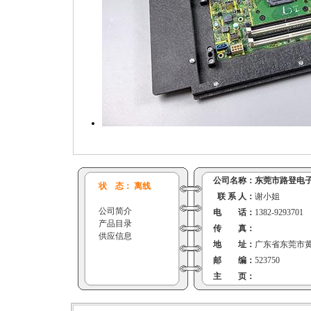
公司名称：
东莞市路登电
状 态： 离线
联 系 人：
谢小姐
公司简介
电 话：
1382-9293701
产品目录
传 真：
供应信息
地 址：
广东省东莞市黄
邮 编：
523750
主 页：