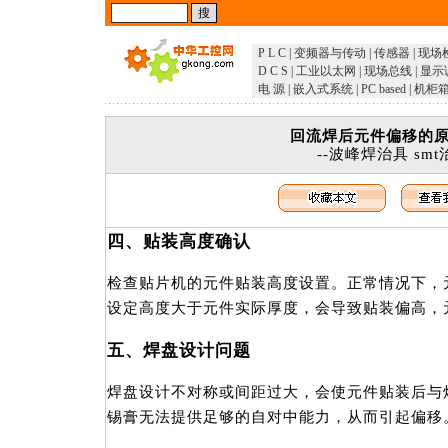
P L C
|
变频器与传动
|
传感器
|
现场
D C S
|
工业以太网
|
现场总线
|
显示
电 源
|
嵌入式系统
|
PC based
|
机柜
回流焊后元件偏移的
--波峰焊治具 smt
四、贴装高度确认
检查贴片机的元件贴装高度设置。正常情况下，
设定高度大于元件实际厚度，会导致贴装偏高，
五、焊盘设计问题
焊盘设计不对称或间距过大，会使元件贴装后与
锡膏无法提供足够的自对中能力，从而引起偏移