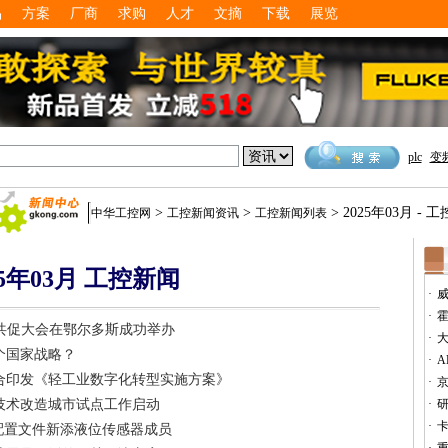
品
方案
厂商
求购
人才
文摘
下载
展览
plc
变
>
>
> 2025年03月 - 
中华工控网
工控新闻资讯
工控新闻列表
25年03月 工控新闻
·
·
AI共促大会在鄂尔多斯成功举办
·
个国家战略？
·
A
合印发《轻工业数字化转型实施方案》
·
技术改造城市试点工作启动
·
研
·
卡
程设备配置文件新添液位传感器成员