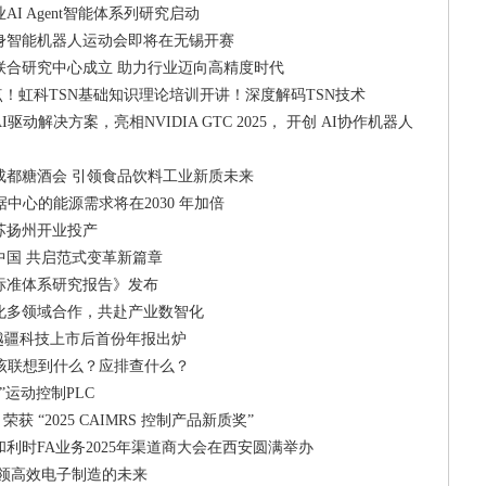
I Agent智能体系列研究启动
身智能机器人运动会即将在无锡开赛
联合研究中心成立 助力行业迈向高精度时代
15点！虹科TSN基础知识理论培训开讲！深度解码TSN技术
动解决方案，亮相NVIDIA GTC 2025， 开创 AI协作机器人
5成都糖酒会 引领食品饮料工业新质未来
中心的能源需求将在2030 年加倍
苏扬州开业投产
中国 共启范式变革新篇章
标准体系研究报告》发布
化多领域合作，共赴产业数智化
越疆科技上市后首份年报出炉
应该联想到什么？应排查什么？
”运动控制PLC
++ 荣获 “2025 CAIMRS 控制产品新质奖”
利时FA业务2025年渠道商大会在西安圆满举办
术引领高效电子制造的未来