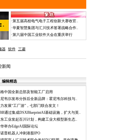
·
第五届高校电气电子工程创新大赛收官..
·
华夏智慧集团与汇川技术签署战略合作..
·
第六届中国工业软件大会在重庆举行
频器
软件
三菱
工控新闻
编辑精选
威格中国全新总部及智能工厂启用
霍尼韦尔发布分拆后全新品牌：霍尼韦尔科技与..
大力发展“工厂游”，七部门联合发文！
BB通过集成DSXBlueprintAI基础设施，扩大与英..
京东工业发起百川计划，构建工业大模型新生态..
华举办EdgeAI国际论坛
诺普机器人冲刺港股IPO