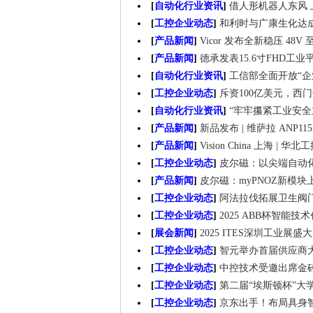
[
自动化行业资讯
]
借人形机器人东风 
[
工控企业动态
]
和利时与广康生化达
[
产品新闻
]
Vicor 发布全新稳压 48V 
[
产品新闻
]
德承发表15.6寸FHD
[
自动化行业资讯
]
工信部全面开放“企
[
工控企业动态
]
斥资100亿美元，西门
[
自动化行业资讯
]
“牢牢攥紧工业安
[
产品新闻
]
新品发布 | 维萨拉 ANP1
[
产品新闻
]
Vision China 上海
[
工控企业动态
]
皮尔磁：以尖端自动
[
产品新闻
]
皮尔磁：myPNOZ新模
[
工控企业动态
]
阿法拉伐拓展卫生阀
[
工控企业动态
]
2025 ABB杯智能
[
展会新闻
]
2025 ITES深圳工业展盛
[
工控企业动态
]
智元举办首届供应商
[
工控企业动态
]
中控技术受邀出席金
[
工控企业动态
]
第二届“埃斯顿杯”大
[
工控企业动态
]
京东出手！布局具身