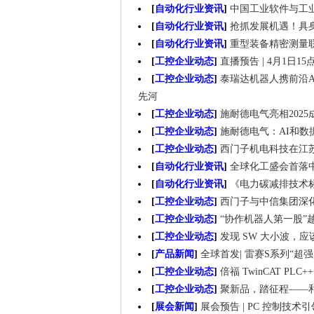
[
自动化行业资讯
]
中国工业软件与工业A
[
自动化行业资讯
]
抢抓发展机遇！具
[
自动化行业资讯
]
重型装备精密测量
[
工控企业动态
]
直播预告 | 4月1日
[
工控企业动态
]
泰瑞达机器人携前沿AI驱
先河
[
工控企业动态
]
施耐德电气亮相202
[
工控企业动态
]
施耐德电气：AI和数据
[
工控企业动态
]
西门子机电科技在江
[
自动化行业资讯
]
全球化工盛会首落
[
自动化行业资讯
]
《电力碳减排技术
[
工控企业动态
]
西门子与中信集团深
[
工控企业动态
]
“协作机器人第一股”
[
工控企业动态
]
发现 SW 大小波，
[
产品新闻
]
全球首发| 雷赛S系列“超强
[
工控企业动态
]
倍福 TwinCAT PLC
[
工控企业动态
]
聚新品，踏征程——和
[
展会新闻
]
展会预告 | PC 控制技