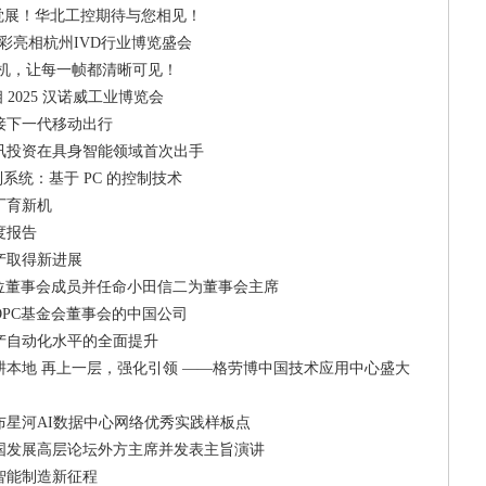
视觉展！华北工控期待与您相见！
控精彩亮相杭州IVD行业博览盛会
高速相机，让每一帧都清晰可见！
 2025 汉诺威工业博览会
接下一代移动出行
讯投资在具身智能领域首次出手
制系统：基于 PC 的控制技术
厂育新机
度报告
产取得新进展
三位董事会成员并任命小田信二为董事会主席
PC基金会董事会的中国公司
产自动化水平的全面提升
深耕本地 再上一层，强化引领 ——格劳博中国技术应用中心盛大
布星河AI数据中心网络优秀实践样板点
国发展高层论坛外方主席并发表主旨演讲
智能制造新征程