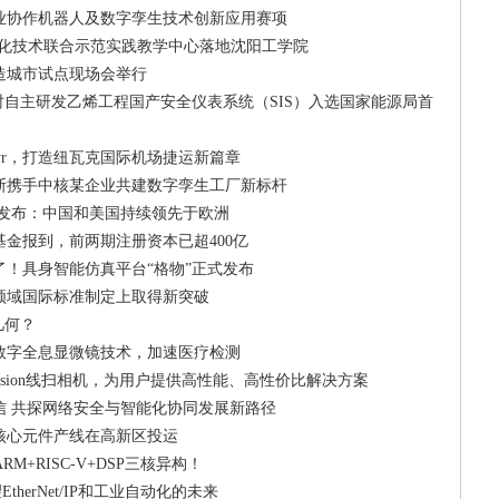
业协作机器人及数字孪生技术创新应用赛项
动化技术联合示范实践教学中心落地沈阳工学院
造城市试点现场会举行
时自主研发乙烯工程国产安全仪表系统（SIS）入选国家能源局首
mayr，打造纽瓦克国际机场捷运新篇章
斯携手中核某企业共建数字孪生工厂新标杆
晴雨表发布：中国和美国持续领先于欧洲
金报到，前两期注册资本已超400亿
了！具身智能仿真平台“格物”正式发布
领域国际标准制定上取得新突破
几何？
数字全息显微镜技术，加速医疗检测
GigE Vision线扫相机，为用户提供高性能、高性价比解决方案
信 共探网络安全与智能化协同发展新路径
核心元件产线在高新区投运
M+RISC-V+DSP三核异构！
EtherNet/IP和工业自动化的未来