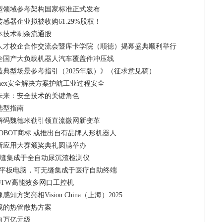
型领域参考架构国家标准正式发布
感器企业拟被收购61.29%股权！
本技术剩余流通股
能人才校企合作交流会暨库卡学院（顺德）揭幕盛典顺利举行
全国产大负载机器人汽车覆盖件冲压线
典型场景参考指引（2025年版）》（征求意见稿）
onex安全解决方案护航工业过程安全
未来：安全技术的关键角色
选型指南
解码魏德米勒引领直流微网新变革
ROBOT商标 或推出自有品牌人形机器人
新应用大赛颁奖典礼圆满举办
，可无缝集成于全自动尿沉渣检测仪
P触控平板电脑，可无缝集成于医疗自助终端
-A10TW高能效多网口工控机
方案亮相Vision China（上海）2025
境的热管散热方案
向万亿元级