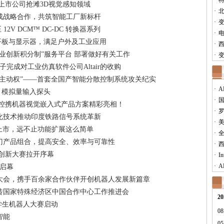
·
上市公司抢滩3D视觉感知领域
·
成战略合作，共筑智能工厂新标杆
·
至 12V DCM™ DC-DC 转换器系列
·
工业平板与显示器，满足户外及工业应用
·
西
业创新积分制”服务平台 部署做好有关工作
·
子完成对工业仿真软件公司Altair的收购
全主动权”——首套全国产智能分散控制系统攻关纪实
·
A
15 模拟量输入探头
·
国
 | 华北工控携机器视觉嵌入式产品方案精彩亮相！
·
化技术推动印度铁路信号系统革新
·
块上市，远不止功能扩展这么简单
·
门产品组合，提高安全、效率与可靠性
·
西
技术创新大赛拉开序幕
·
I
·
A
大启幕
大会，携手百余家合作伙伴开创机器人发展新篇章
砖国家特殊经济区中国合作中心工作推进会
20
学生机器人大赛启动
08
智能
05