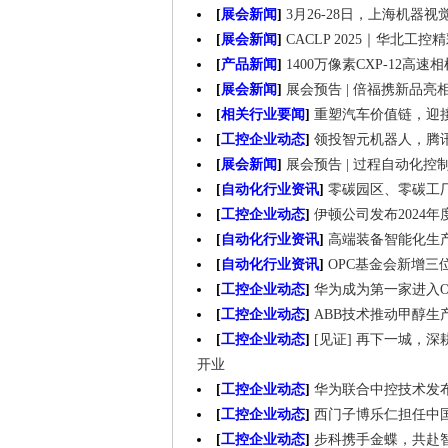
[
展会新闻
]
3月26-28日，上海机器
[
展会新闻
]
CACLP 2025｜华北工
[
产品新闻
]
1400万像素CXP-12
[
展会新闻
]
展会预告 | 倍福携新品亮相
[
相关行业要闻
]
重塑汽车价值链，迎
[
工控企业动态
]
领投智元机器人，腾
[
展会新闻
]
展会预告 | 过程自动化控
[
自动化行业资讯
]
零碳园区、零碳工
[
工控企业动态
]
伊顿公司发布2024年
[
自动化行业资讯
]
高端装备智能化生
[
自动化行业资讯
]
OPC基金会新增
[
工控企业动态
]
华为成为第一家进入O
[
工控企业动态
]
ABB技术推动甲醇生
[
工控企业动态
]
[见证] 再下一城，
开业
[
工控企业动态
]
华为联合中控技术发
[
工控企业动态
]
西门子博乐仁担任中
[
工控企业动态
]
步科携手金蝶，共赴