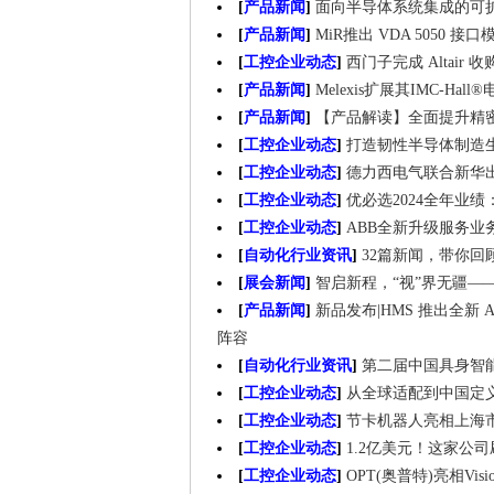
[
产品新闻
]
面向半导体系统集成的可
[
产品新闻
]
MiR推出 VDA 5050
[
工控企业动态
]
西门子完成 Altair
[
产品新闻
]
Melexis扩展其IMC-
[
产品新闻
]
【产品解读】全面提升精密
[
工控企业动态
]
打造韧性半导体制造
[
工控企业动态
]
德力西电气联合新华
[
工控企业动态
]
优必选2024全年业
[
工控企业动态
]
ABB全新升级服务业
[
自动化行业资讯
]
32篇新闻，带你回
[
展会新闻
]
智启新程，“视”界无疆——V
[
产品新闻
]
新品发布|HMS 推出全新 An
阵容
[
自动化行业资讯
]
第二届中国具身智
[
工控企业动态
]
从全球适配到中国定
[
工控企业动态
]
节卡机器人亮相上海
[
工控企业动态
]
1.2亿美元！这家公
[
工控企业动态
]
OPT(奥普特)亮相Vis