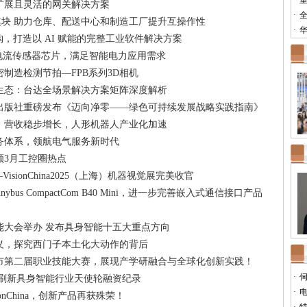
·
重
扩展且灵活的网关解决方案
·
全
 接口模块 助力仓库、配送中心和制造工厂提升互操作性
·
华
 收购，打造以 AI 赋能的完整工业软件解决方案
Hall®电流传感器芯片，满足智能电力应用需求
制造检测节拍—FPB系列3D相机
生态：台达全场景解决方案矩阵深度解析
出版社重磅发布《迈向净零——绿色可持续发展战略实践指南》
绩：营收稳步增长，人形机器人产业化加速
务体系，领航电气服务新时代
顾3月工控圈热点
isionChina2025（上海）机器视觉展完美收官
ybus CompactCom B40 Mini，进一步完善嵌入式通信接口产品
能大会举办 发布具身智能十五大重点方向
义，探究西门子本土化大动作的背后
市第二届职业技能大赛，展现产学研融合与全球化创新实践！
·
司刷新具身智能行业天使轮融资纪录
·
ionChina，创新产品再获殊荣！