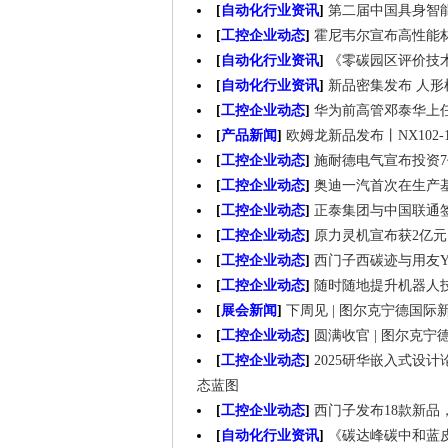
[
自动化行业资讯
]
第二届中国具身智
[
工控企业动态
]
霍尼韦尔宣布高性能
[
自动化行业资讯
]
《零碳园区评价技
[
自动化行业资讯
]
新品密集发布 人形
[
工控企业动态
]
华为前高管邓泰华上任
[
产品新闻
]
欧姆龙新品发布丨NX102
[
工控企业动态
]
施耐德电气宣布投资
[
工控企业动态
]
奥迪一汽首次在生产基地
[
工控企业动态
]
正泰集团与中国联通
[
工控企业动态
]
原力灵机宣布获2亿
[
工控企业动态
]
西门子西碳迹与用友Y
[
工控企业动态
]
随时随地提升机器人技能！
[
展会新闻
]
下周见 | 图尔克宁德国
[
工控企业动态
]
圆满收官 | 图尔克
[
工控企业动态
]
2025研华嵌入式设计论坛
态蓝图
[
工控企业动态
]
西门子发布18款新品
[
自动化行业资讯
]
《碳达峰碳中和蓝皮