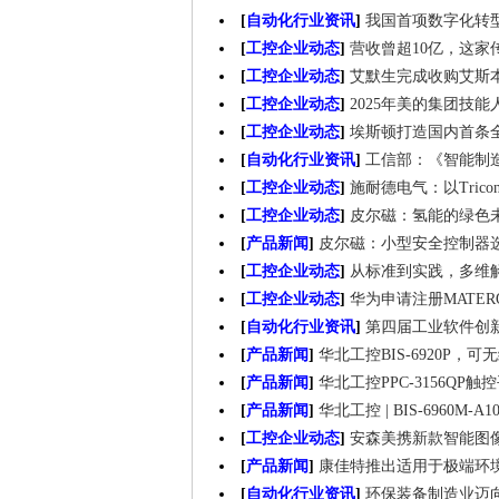
[
自动化行业资讯
]
我国首项数字化转
[
工控企业动态
]
营收曾超10亿，这家传
[
工控企业动态
]
艾默生完成收购艾斯
[
工控企业动态
]
2025年美的集团技
[
工控企业动态
]
埃斯顿打造国内首条
[
自动化行业资讯
]
工信部：《智能制造
[
工控企业动态
]
施耐德电气：以Tric
[
工控企业动态
]
皮尔磁：氢能的绿色
[
产品新闻
]
皮尔磁：小型安全控制器
[
工控企业动态
]
从标准到实践，多维
[
工控企业动态
]
华为申请注册MATE
[
自动化行业资讯
]
第四届工业软件创
[
产品新闻
]
华北工控BIS-6920P
[
产品新闻
]
华北工控PPC-3156Q
[
产品新闻
]
华北工控 | BIS-6960M
[
工控企业动态
]
安森美携新款智能图像感知
[
产品新闻
]
康佳特推出适用于极端环
[
自动化行业资讯
]
环保装备制造业迈