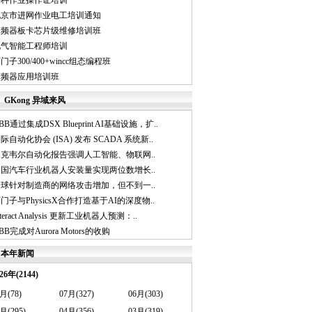
特种作业操作证培训
北京市进网作业电工培训通知
变频器板卡芯片级维修培训班
电气智能工程师培训
门子300/400+wincc组态编程班
变频器应用培训班
GKong 异域来风
BB通过集成DSX Blueprint AI基础设施，扩..
际自动化协会 (ISA) 发布 SCADA 系统新..
罗克韦尔自动化报告强调人工智能、物联网..
美国汽车行业机器人安装量实现两位数增长..
全球针对制造商的网络攻击增加，但不到一..
门子与PhysicsX合作打造基于AI的深度物..
nteract Analysis 更新工业机器人预测：..
BB完成对Aurora Motors的收购
本年新闻
26年(2144)
月(78)
07月(327)
06月(303)
月(295)
04月(356)
03月(319)