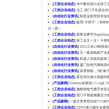
[
工控企业动态
]
华中数控鼎力支持工
[
工控企业动态
]
沈工-西门子先进自
[
自动化行业资讯
]
制造业新型技术改
[
工控企业动态
]
破局“卡脖子”！和利
台（套）
[
工控企业动态
]
茵梦达携手Doppel
[
工控企业动态
]
核工业又一次！卡奥
[
自动化行业资讯
]
2025工业4.0
[
自动化行业资讯
]
又一集成电路产业基
[
自动化行业资讯
]
机器人训练利器来
[
自动化行业资讯
]
厦门在电气继电器
[
自动化行业资讯
]
具身智能，“能”耐
[
工控企业动态
]
霍尼韦尔推出突破性
[
产品新闻
]
Teledyne的新款2.5 
[
工控企业动态
]
施耐德电气携手奇安
[
工控企业动态
]
西门子智能测量压力
[
产品新闻
]
一篇文章带您玩转T113的AR
[
工控企业动态
]
ODVA第23届年会展望