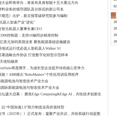
能大会即将举办，将发布具身智能十五大重点方向
02
材料业务的领导团队及分拆后的新公司名
术规范》出炉，新京报零碳研究院参与编制
20
机器人加速产业“进化”
20
智元机器人董事长兼CEO
20
-1D00控制器：支持16轴同步精准控制
20
7亿美元加码美国业务 聚焦能源基础设施建设
试运行优必选人形机器人Walker S1
签署战略合作协议 打造数字化转型示范样本
元天使轮融资
onSuite再度携手，为成长型企业提升绿色核心竞争力
ABB推出“RoboMasters”个性化培训应用程序
际新能源电池与智造技术产业大会
宁德国际新能源电池与智造技术产业大会
盛大启幕： 聚焦Edge Computing&Edge AI，共绘技术创新生
，以“中国加速2.0”助力制造业高价值转型
书（2025年）》正式发布：凝聚产业共识，共绘双碳行动蓝图