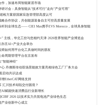
合作，加速布局智能家居市场
研讨会：具身智能从“技术可行”走向“产业可用”
人”巡检方案获国家应急管理部高度认可
战略合作协议，共创能源装备自主可控高质量发展
到全球生态—— CIEI Max携手EVS Morocco，全球具身智能
+” 主线，华北工控与您相约天津·2026世界智能产业博览会
er·北京亦庄AI+产业大会举办
程师如何用平台化工具做时间的朋友
生命周期管理平台在京发布
“智能神经”
中心 丹佛斯传动双场景能效方案亮相绿色工厂厂务大会
全面启动共识达成
EtherCAT网络支持
苏 汇川技术却陷交付困境？
型AI赋能快速消费品行业新增长
IBF 2026 以技术实力共筑电池产业绿色生态
能产业创新中心成立