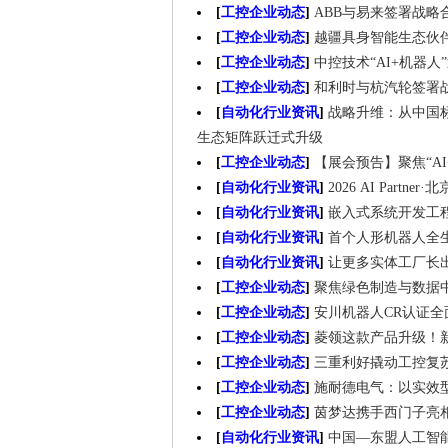
[
工控企业动态
]
ABB与易来签署战略
[
工控企业动态
]
越疆具身智能生态伙伴
[
工控企业动态
]
中控技术“AI+机器
[
工控企业动态
]
和利时与杭汽轮签署
[
自动化行业资讯
]
战略升维：从中国标杆
生态矩阵跃迁式升级
[
工控企业动态
]
【展会预告】聚焦“AI
[
自动化行业资讯
]
2026 AI Partn
[
自动化行业资讯
]
嵌入式系统开发工
[
自动化行业资讯
]
首个人形机器人全
[
自动化行业资讯
]
让更多实体工厂长出
[
工控企业动态
]
聚焦绿色制造与数据
[
工控企业动态
]
安川机器人CR认证
[
工控企业动态
]
菱领这款产品升级！新增
[
工控企业动态
]
三重利好撬动工控复
[
工控企业动态
]
施耐德电气：以实效
[
工控企业动态
]
茵梦达携手西门子亮相C
[
自动化行业资讯
]
中国—东盟人工智