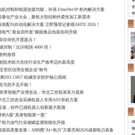
·
重
·
全
控制和电源连接功能，补强 EtherNet/IP 柜内解决方案
·
华
轻量化产业大会，聚焦大型结构件柔性加工新需求
装配与自动化解决方案 立即预登记参观AHTE 2026！
德电气“黄金四件套”赋能食品包装协同升级
潮工业自动化月度盘点！
s 极速控制！比闪电快 4000 倍！
点资料推荐
C 控制技术助力光伏行业生产效率迈向新高度
宝安区信用合规企业”称号
离ISO 13857 机械安全防护核心指南
西克与您不见不散！
·2026世界智能产业博览会，华北工控筑基算力底座
华北工控农业采摘机器人专用AI计算机方案
展提速，软件已成机器人创新最大瓶颈
刺A股“具身智能第一股”
·
子助力油气行业储罐监测智能化升级
·
高质量发展：ABB携“AI+电力”方案亮相2026成都电力装备