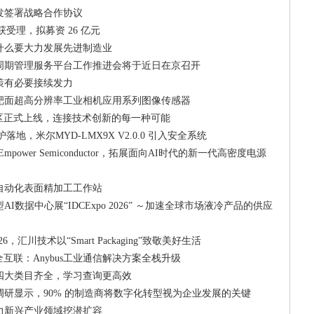
发签署战略合作协议
获受理，拟募资 26 亿元
什么要大力发展先进制造业
周期管理服务平台工作推进会将于近日在京召开
策有必要接续发力
靶面超高分辨率工业相机应用系列图像传感器
者社区正式上线，连接技术创新的每一种可能
防护落地，米尔MYD‑LMX9X V2.0.0 引入安全系统
拟收购Empower Semiconductor，拓展面向AI时代的新一代高密度电源
自动化表面精加工工作站
I数据中心展“IDCExpo 2026” ～加速全球市场液冷产品的供应
2026，汇川技术以“Smart Packaging”致敬美好生活
安全互联：Anybus工业通信解决方案全栈升级
四大类目齐全，学习查询更高效
研显示，90% 的制造商将数字化转型视为企业发展的关键
力新兴产业领域挖潜扩容