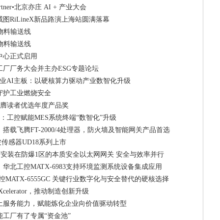
rtner•北京亦庄 AI + 产业大会
图RiLineX新品路演上海站圆满落幕
助力物料输送线
助力物料输送线
中心正式启用
厂厂务大会并主办ESG专题论坛
8工业AI主板：以硬核算力驱动产业数智化升级
守护工业燃烧安全
相机荣膺读者优选年度产品奖
6QN：工控赋能MES系统终端“数智化”升级
T：搭载飞腾FT-2000/4处理器，防火墙及智能网关产品首选
波传感器UD18系列上市
尔克可安装在防爆1区的本质安全以太网网关 安全与效率并行
华北工控MATX-6983支持环境监测系统设备集成应用
控MATX-6555GC 关键行业数字化与安全替代的硬核选择
elerator，推动制造创新升级
本土服务能力，赋能炼化企业向价值驱动转型
工厂有了专属“资金池”