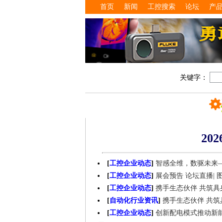
首页
新闻
工控搜索
论坛
产
关键字：
20
[
工控企业动态
]
智感全维，数驱未来—
[
工控企业动态
]
展会预告 论坛直播| 
[
工控企业动态
]
携手生态伙伴 共筑具身智
[
自动化行业资讯
]
携手生态伙伴 共筑具身
[
工控企业动态
]
创新配电模式推动新能源