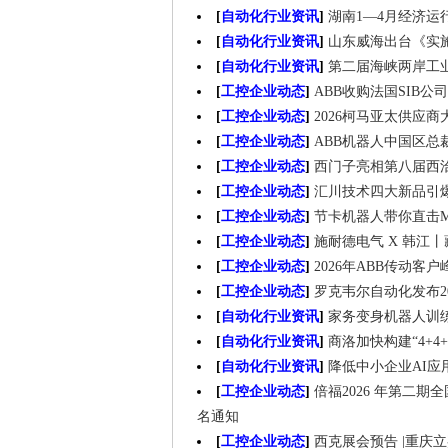
[
自动化行业资讯
]
湖南1—4月经济运
[
自动化行业资讯
]
山东威海出台《实施
[
自动化行业资讯
]
第二届海峡两岸工
[
工控企业动态
]
ABB收购法国SIB公司
[
工控企业动态
]
2026柯马亚太供应
[
工控企业动态
]
ABB机器人中国区
[
工控企业动态
]
西门子亮相第八届西
[
工控企业动态
]
汇川技术四大新品引
[
工控企业动态
]
节卡机器人带你直击META
[
工控企业动态
]
施耐德电气 X 韩江
[
工控企业动态
]
2026年ABB传动客
[
工控企业动态
]
罗克韦尔自动化发布2
[
自动化行业资讯
]
家务变身机器人训
[
自动化行业资讯
]
商洛加快构建“4+4
[
自动化行业资讯
]
降低中小企业AI应
[
工控企业动态
]
倍福2026 年第二
名通知
[
工控企业动态
]
西克展会预告 |重庆