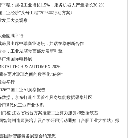
行平稳：规模工业增长1.5%，服务机器人产量增长36.2%
工业经济“头号工程”2026年行动方案》
业发展大会观察
商大会圆满举行
总裁韩晨出席中瑞商业论坛，共话在华创新合作
洽会，工业AI驱动西部发展新引擎
爆广州国际电梯展
LTECH & AUTOMEX 2026
丨藏在两片玻璃之间的数字化“秘密”
户峰会举行
026中国工业AI洞察报告
练数据，京东打造全国首个具身智能数据采集社区
+N”现代化工业产业体系
用门槛 江西省出台方案推进工业算力服务和数据筑基
期全国智能制造师资培训及产学研用活动通知（合肥工业大学站）报
立嘉国际智能装备展览会约定您