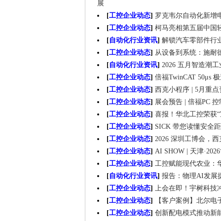
展
[
工控企业动态
]
罗克韦尔自动化新增电机
[
工控企业动态
]
柯马亮相第五届中国
[
自动化行业资讯
]
解锁汽车零部件行业
[
工控企业动态
]
从设备到系统：施耐
[
自动化行业资讯
]
2026 五月智造
[
工控企业动态
]
倍福TwinCAT 50μ
[
工控企业动态
]
西克小程序 | 5月重
[
工控企业动态
]
展会预告 | 倍福P
[
工控企业动态
]
喜报！华北工控荣获“
[
工控企业动态
]
SICK 带您读懂安全距
[
工控企业动态
]
2026 深圳工博会，
[
工控企业动态
]
AI SHOW | 天津
[
工控企业动态
]
工控赋能现代农业：
[
自动化行业资讯
]
报告：物理AI发
[
工控企业动态
]
上会在即！宇树科技冲
[
工控企业动态
]
【客户案例】北尔电
[
工控企业动态
]
创新配电模式推动新能源