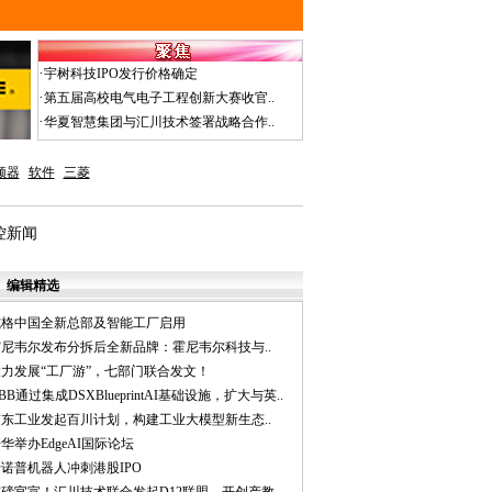
·
宇树科技IPO发行价格确定
·
第五届高校电气电子工程创新大赛收官..
·
华夏智慧集团与汇川技术签署战略合作..
频器
软件
三菱
工控新闻
编辑精选
威格中国全新总部及智能工厂启用
霍尼韦尔发布分拆后全新品牌：霍尼韦尔科技与..
大力发展“工厂游”，七部门联合发文！
BB通过集成DSXBlueprintAI基础设施，扩大与英..
京东工业发起百川计划，构建工业大模型新生态..
华举办EdgeAI国际论坛
诺普机器人冲刺港股IPO