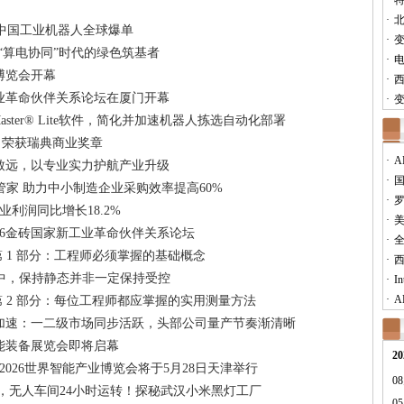
·
·
 中国工业机器人全球爆单
·
做“算电协同”时代的绿色筑基者
·
业博览会开幕
·
西
工业革命伙伴关系论坛在厦门开幕
·
Master® Lite软件，简化并加速机器人拣选自动化部署
O 荣获瑞典商业奖章
·
A
致远，以专业实力护航产业升级
·
国
管家 助力中小制造企业采购效率提高60%
·
业利润同比增长18.2%
·
26金砖国家新工业革命伙伴关系论坛
·
第 1 部分：工程师必须掌握的基础概念
·
西
 环境中，保持静态并非一定保持受控
·
I
·
A
，第 2 部分：每位工程师都应掌握的实用测量方法
加速：一二级市场同步活跃，头部公司量产节奏渐清晰
能装备展览会即将启幕
20
2026世界智能产业博览会将于5月28日天津举行
08
调，无人车间24小时运转！探秘武汉小米黑灯工厂
05