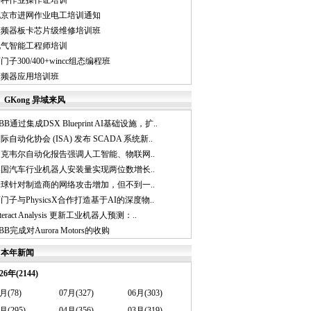
特种作业操作证培训
北京市进网作业电工培训通知
变频器板卡芯片级维修培训班
电气智能工程师培训
门子300/400+wincc组态编程班
变频器应用培训班
GKong 异域来风
BB通过集成DSX Blueprint AI基础设施，扩..
际自动化协会 (ISA) 发布 SCADA 系统新..
罗克韦尔自动化报告强调人工智能、物联网..
美国汽车行业机器人安装量实现两位数增长..
全球针对制造商的网络攻击增加，但不到一..
门子与PhysicsX合作打造基于AI的深度物..
nteract Analysis 更新工业机器人预测：..
BB完成对Aurora Motors的收购
本年新闻
26年(2144)
月(78)
07月(327)
06月(303)
月(295)
04月(356)
03月(319)