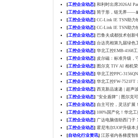
[
工控企业动态
]
和利时出席2026AI Pa
[
工控企业动态
]
简于形，链无界——威
[
工控企业动态
]
CC-Link IE TSN
[
工控企业动态
]
CC-Link IE TSN
[
工控企业动态
]
巴鲁夫成都技术创新
[
工控企业动态
]
台达亮相第九届绿色工
[
工控企业动态
]
华北工控EMB-416
[
工控企业动态
]
皮尔磁：标准升级，
[
工控企业动态
]
图尔克 TIV AI 
[
工控企业动态
]
华北工控PPC-315
[
工控企业动态
]
华北工控FW-7521F
[
工控企业动态
]
西克新品速递 | 超声
[
工控企业动态
]
“安全盾牌” | 图
[
工控企业动态
]
自主可控，灵活扩展！
[
工控企业动态
]
100%国产化！华北工
[
工控企业动态
]
广达电脑借助西门子 Xc
[
工控企业动态
]
霍尼韦尔UOP升级
[
自动化行业资讯
]
江苏省内各梯度智能