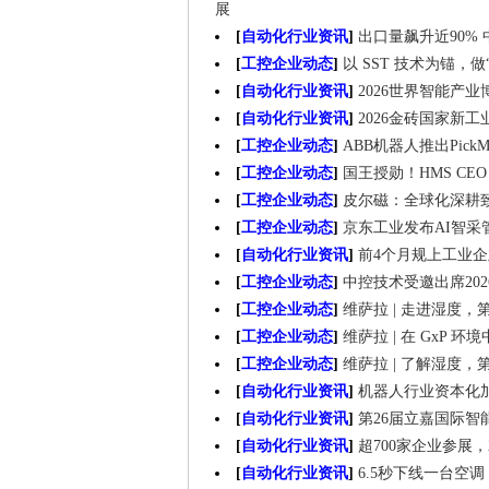
展
[
自动化行业资讯
]
出口量飙升近90%
[
工控企业动态
]
以 SST 技术为锚，
[
自动化行业资讯
]
2026世界智能产
[
自动化行业资讯
]
2026金砖国家新
[
工控企业动态
]
ABB机器人推出Pick
[
工控企业动态
]
国王授勋！HMS CE
[
工控企业动态
]
皮尔磁：全球化深耕
[
工控企业动态
]
京东工业发布AI智采
[
自动化行业资讯
]
前4个月规上工业企
[
工控企业动态
]
中控技术受邀出席20
[
工控企业动态
]
维萨拉 | 走进湿度，
[
工控企业动态
]
维萨拉 | 在 GxP
[
工控企业动态
]
维萨拉 | 了解湿度
[
自动化行业资讯
]
机器人行业资本化
[
自动化行业资讯
]
第26届立嘉国际智
[
自动化行业资讯
]
超700家企业参展，
[
自动化行业资讯
]
6.5秒下线一台空