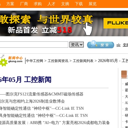
品
方案
厂商
求购
人才
文摘
下载
展览
plc
变
>
>
> 2026年05月 - 
中华工控网
工控新闻资讯
工控新闻列表
26年05月 工控新闻
·
·
—图尔克FS121流量传感器&CMMT磁场传感器
·
图尔克与您相约上海2026制造业数博会
·
A
能确定性通信 “神经中枢”—CC-Link IE TSN
·
智能确定性通信 “神经中枢”—CC-Link IE TSN
·
研
·
卡
高质量发展：ABB携 “AI+电力” 方案亮相2026成都电力装备