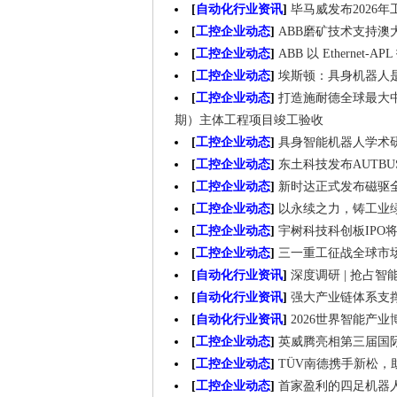
[
自动化行业资讯
]
毕马威发布2026
[
工控企业动态
]
ABB磨矿技术支持
[
工控企业动态
]
ABB 以 Ethern
[
工控企业动态
]
埃斯顿：具身机器人
[
工控企业动态
]
打造施耐德全球最大
期）主体工程项目竣工验收
[
工控企业动态
]
具身智能机器人学术
[
工控企业动态
]
东土科技发布AUTB
[
工控企业动态
]
新时达正式发布磁驱
[
工控企业动态
]
以永续之力，铸工业绿
[
工控企业动态
]
宇树科技科创板IPO将
[
工控企业动态
]
三一重工征战全球市
[
自动化行业资讯
]
深度调研 | 抢占
[
自动化行业资讯
]
强大产业链体系支
[
自动化行业资讯
]
2026世界智能产
[
工控企业动态
]
英威腾亮相第三届国际
[
工控企业动态
]
TÜV南德携手新松
[
工控企业动态
]
首家盈利的四足机器