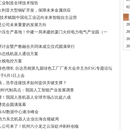
年工业制造全球技术报告
02
澳大利亚大型铜矿开发，保障未来金属供应
et‑APL 技术赋能中国化工业迈向未来智能自主运营
20
是公司未来重要的发展方向
20
中压生产基地！中建一局承建的厦门火炬电力电气产业园（一
20
20
研讨会暨产教融合共同体成立仪式圆满举行
US总线机器人通信方案
全栈电控方案
色增长 台达亮相第九届绿色工厂厂务大会并主办ESG专题论坛
于6月1日上会
场，浩亭连接技术如何提供关键支撑？
智能时代制高点：我国人工智能产业发展调查
撑！我国人形机器人全球市场占比超八成
业博览会圆满落幕
AI数据中心液冷峰会
，助力东北机器人企业出海合规破局
人公司来了！杭州六小龙之云深处冲刺科创板