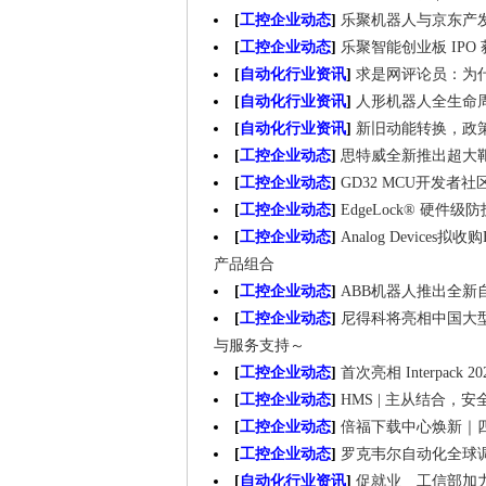
[
工控企业动态
]
乐聚机器人与京东产
[
工控企业动态
]
乐聚智能创业板 IPO 
[
自动化行业资讯
]
求是网评论员：为
[
自动化行业资讯
]
人形机器人全生命
[
自动化行业资讯
]
新旧动能转换，政
[
工控企业动态
]
思特威全新推出超大
[
工控企业动态
]
GD32 MCU开发
[
工控企业动态
]
EdgeLock® 硬件级
[
工控企业动态
]
Analog Devices
产品组合
[
工控企业动态
]
ABB机器人推出全新
[
工控企业动态
]
尼得科将亮相中国大型A
与服务支持～
[
工控企业动态
]
首次亮相 Interpack 
[
工控企业动态
]
HMS | 主从结合，
[
工控企业动态
]
倍福下载中心焕新｜
[
工控企业动态
]
罗克韦尔自动化全球调
[
自动化行业资讯
]
促就业 工信部加