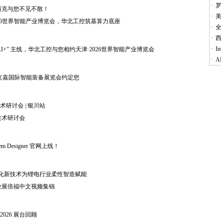
·
，西克与您不见不散！
·
津·2026世界智能产业博览会，华北工控筑基算力底座
·
·
西
·
I
I+” 主线，华北工控与您相约天津·2026世界智能产业博览会
·
A
庆立嘉国际智能装备展览会约定您
研讨会 | 银川站
新技术研讨会
m Designer 官网上线！
自动化新技术为锂电行业柔性智造赋能
工业展倍福中文视频集锦
e 2026 展台回顾