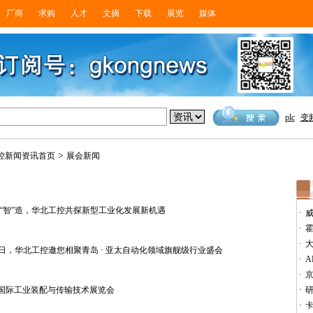
厂商
求购
人才
文摘
下载
展览
媒体
plc
变
>
控新闻资讯首页
展会新闻
 工控赋能“智”造，华北工控共探新型工业化发展新机遇
·
·
·
7月16-19日，华北工控邀您相聚青岛 · 亚太自动化领域旗舰级行业盛会
·
A
·
上海国际工业装配与传输技术展览会
·
研
·
卡