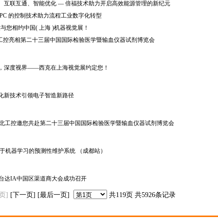
测量、互联互通、智能优化 — 倍福技术助力开启高效能源管理的新纪元
于 PC 的控制技术助力流程工业数字化转型
工控与您相约中国( 上海 )机器视觉展！
：华北工控亮相第二十三届中国国际检验医学暨输血仪器试剂博览会
视觉，深度视界——西克在上海视觉展约定您！
自动化新技术引领电子智造新路径
厦门！华北工控邀您共赴第二十三届中国国际检验医学暨输血仪器试剂博览会
 基于机器学习的预测性维护系统 （成都站）
26 台达IA中国区渠道商大会成功召开
一页]
[下一页]
[最后一页]
共119页 共5926条记录