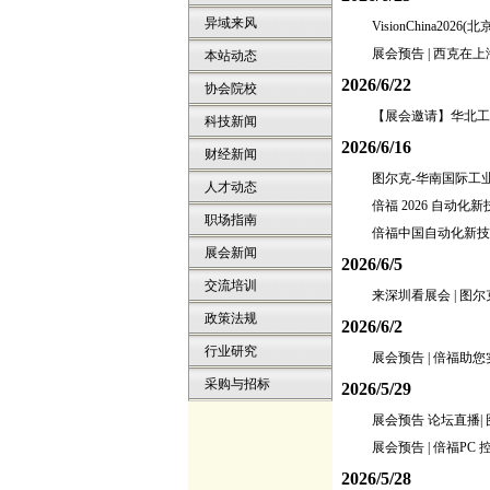
异域来风
VisionChina20
展会预告 | 西克在
本站动态
2026/6/22
协会院校
【展会邀请】华北工控邀
科技新闻
2026/6/16
财经新闻
图尔克-华南国际工
人才动态
倍福 2026 自动化
职场指南
倍福中国自动化新技术
展会新闻
2026/6/5
交流培训
来深圳看展会 | 图
政策法规
2026/6/2
行业研究
展会预告 | 倍福
采购与招标
2026/5/29
展会预告 论坛直播|
展会预告 | 倍福P
2026/5/28