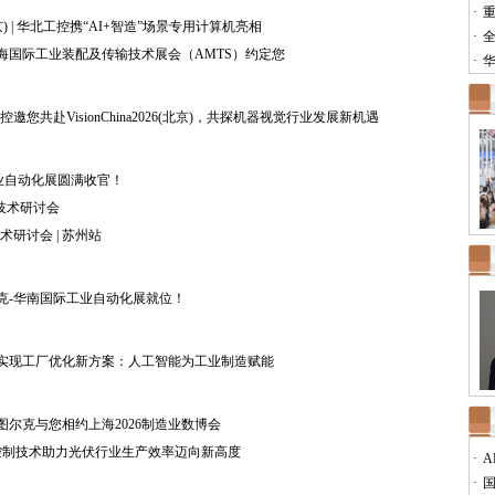
·
重
26(北京) | 华北工控携“AI+智造”场景专用计算机亮相
·
全
上海国际工业装配及传输技术展会（AMTS）约定您
·
华
您共赴VisionChina2026(北京)，共探机器视觉行业发展新机遇
业自动化展圆满收官！
新技术研讨会
研讨会 | 苏州站
尔克-华南国际工业自动化展就位！
助您实现工厂优化新方案：人工智能为工业制造赋能
 图尔克与您相约上海2026制造业数博会
C 控制技术助力光伏行业生产效率迈向新高度
·
A
·
国