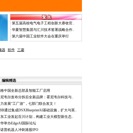
·
第五届高校电气电子工程创新大赛收官..
·
华夏智慧集团与汇川技术签署战略合作..
·
第六届中国工业软件大会在重庆举行
频器
软件
三菱
编辑精选
威格中国全新总部及智能工厂启用
霍尼韦尔发布分拆后全新品牌：霍尼韦尔科技与..
大力发展“工厂游”，七部门联合发文！
BB通过集成DSXBlueprintAI基础设施，扩大与英..
京东工业发起百川计划，构建工业大模型新生态..
华举办EdgeAI国际论坛
诺普机器人冲刺港股IPO