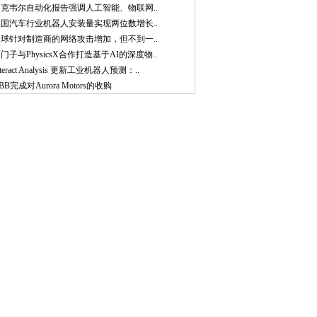
罗克韦尔自动化报告强调人工智能、物联网..
美国汽车行业机器人安装量实现两位数增长..
全球针对制造商的网络攻击增加，但不到一..
门子与PhysicsX合作打造基于AI的深度物..
nteract Analysis 更新工业机器人预测：..
BB完成对Aurora Motors的收购