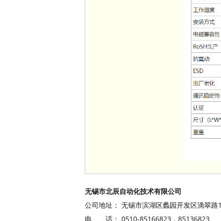
无锡市北辰自动化技术有限公司
公司地址： 无锡市滨湖区蠡园开发区滴翠路100
电 话： 0510-85166823，8513682