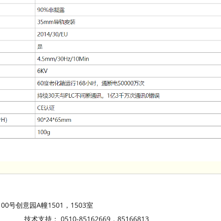
号创意园A幢1501，1503室
3 技术支持： 0510-85162669，85166813